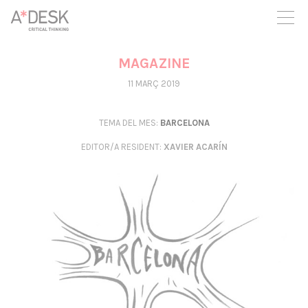
seguim necessitant-te per a poder seguir endavant. Ara pots
participar del projecte i recolzar-lo.
MAGAZINE
11 MARÇ 2019
TEMA DEL MES:
BARCELONA
EDITOR/A RESIDENT
:
XAVIER ACARÍN