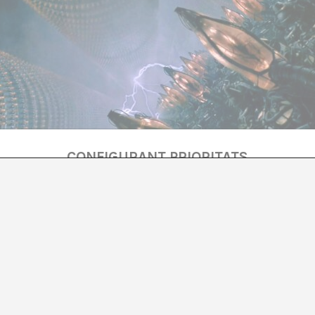
CONFIGURANT PRIORITATS
Ai Carmela Netîrk
quan se’m demana escriure sobre la frivolitat, penso: «
escrigui, la societat ho titllarà de frívol; perquè soc un
. És tot un repte.