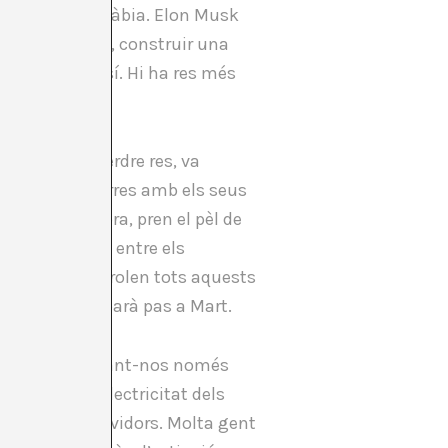
r suavitzar la ràbia. Elon Musk
i, amb la resta, construir una
perdre perquè sí. Hi ha res més
vors, no va perdre res, va
la gent d’esquerres amb els seus
undial. Alhora, pren el pèl de
 d’informació entre els
idors que controlen tots aquests
uint i no arribarà pas a Mart.
d’estar manifestant-nos només
onsumició d’electricitat dels
dar-ne els servidors. Molta gent