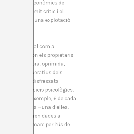
en els models econòmics de
superat un límit crític i el
 contrari, amb una explotació
 de l’era actual com a
stes, perquè són els propietaris
lasse treballadora, oprimida,
ls sistemes operatius dels
oc subtilment disfressats
realitzar exercicis psicològics.
pressions. Per exemple, 6 de cada
ersones negres —una d’elles,
ació subministren dades a
t i de la seva mare per l’ús de