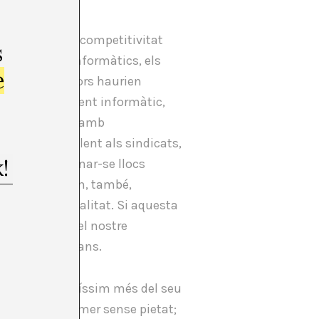
ixí mateix, la competitivitat
s
 de sistemes informàtics, els
e
 els dissenyadors haurien
na de coneixement informàtic,
íborgs
hackers
amb
ear un equivalent als sindicats,
haurien de tornar-se llocs
tiva necessitem, també,
d’interseccionalitat. Si aquesta
drem assolir el nostre
 a una dona trans.
è va pagar moltíssim més del seu
 Ens en vam fúmer sense pietat;