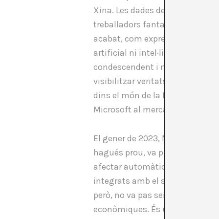
Xina. Les dades de gent de tot 
treballadors fantasma atrapats 
acabat, com expressa Kate Crawfro
artificial ni intel·ligent. Mod
condescendent i manipuladora, f
visibilitzar veritats com aque
dins el món de la IA, com l’acti
Microsoft al mercat de la IA.
El gener de 2023, Microsoft va fer
hagués prou, va presentar, també
afectar automàticament milions 
integrats amb el seu cercador. M
però, no va pas ser resultat de
econòmiques. És un servei gratu