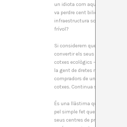
un idiota com aquest que perdia 
va perdre cent bilions de dòlars
infraestructura sostenible. Però
frívol?
Si considerem que dins del vecto
convertir els seus diners en pod
cotxes ecològics —mentre que Te
la gent de dretes mentre presen
compradors de un Tesla creient 
cotxes. Continua sent un idiota,
És una llàstima que la societat
pel simple fet que empreses, com
seus centres de processament de