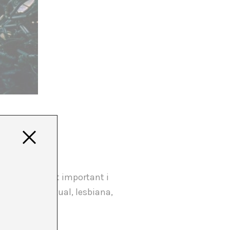
Què és realment important i
a dona transsexual, lesbiana,