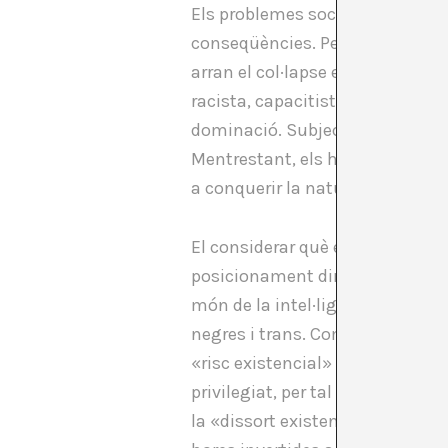
Els problemes socials d’avui dia
conseqüències. Per exemple, la d
arran el col·lapse ecològic mund
racista, capacitista i especista
dominació.
Subjectes oprimits 
Mentrestant, els homes cis, blan
a conquerir la natura i colonitzar
El considerar què és o no frívol 
posicionament dins la matriu de
món de la intel·ligència artifici
negres i trans. Com defensa Sas
«risc existencial» que expressat
privilegiat, per tal de no veur
la «dissort existent». Quan un de