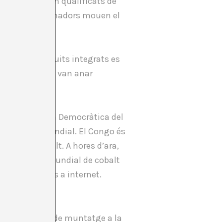
de gènere, queden qualificats de
, però els ordinadors mouen el
istors en circuits integrats es
a global, també van anar
a a la República Democràtica del
gona Guerra Mundial. El Congo és
ltan i el cobalt. A hores d’ara,
 la producció mundial de cobalt
ra no té accés a internet.
ors de cadenes de muntatge a la