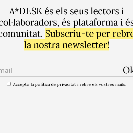
A*DESK és els seus lectors i
 home cis, blanc i antisocial, nascut del vectoralisme. A
col·laboradors, és plataforma i é
més beneficia la classe vectoralista. Els administradors
comunitat.
Subscriu-te per rebr
listes en seguretat de la informació, els programadors i
 la mateixa classe social que la gent que no té cap me
la nostra newsletter!
nse el seu mòbil. La majoria de la població global som c
s nostras mans, però sense cap mena de llibertat. Cal cr
tzacions polítiques per a la classe
hacker
. Els
hacklabs
ructura comuna. Per arribar, però, a una massa significa
Accepto la política de privacitat i rebre els vostres mails.
lasse
hacker
, aquesta es crearia sent part del feminisme 
aba entenent els nostres interessos comuns, llavors, po
ionari. Tot això, si el món parés, un moment, a escoltar
ai, Elon Musk, va comprar Twitter vam riure d’ell perqu
tament, va perdre la meitat dels ingressos de l’empresa.