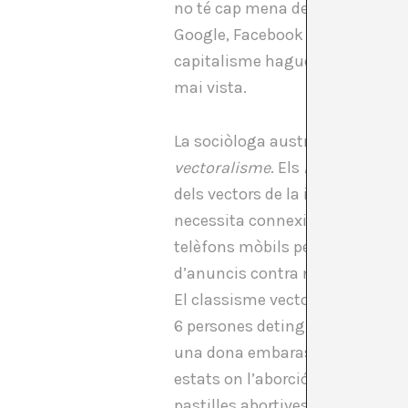
no té cap mena de sentit i enc
Google, Facebook i d’altres. És c
capitalisme hagués perdut la se
mai vista.
La sociòloga australiana McKen
vectoralisme
. Els
hackers
són pr
dels vectors de la informació, de
necessita connexió mòbil a inte
telèfons mòbils pertanyen a Goo
d’anuncis contra nosaltres per v
El classisme vectoralista compar
6 persones detingudes erròniam
una dona embarassada. Alhora, 
estats on l’aborció és il·legal (
pastilles abortives).