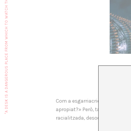
"A DESK IS A DANGEROUS PLACE FROM WHICH TO WATCH THE WORLD" (JOHN LE CARRÉ)
Com a esgarriacries orgullosa, 
apropiat?» Però, tant se val què 
racialitzada, desocupada i pobre