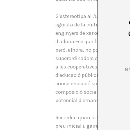
S’estereotipa al
hacker
com a un
egoista de la cultura hacker no
enginyers de xarxes, els especia
d’adonar-se que formen part de
però, alhora, no poden viure se
superordinadors connectats a le
a les cooperatives i a les organi
d’educació pública i d’infraest
conscienciació social dins la c
composició social de
hackers
ac
potencial d’emancipació revoluc
Recordeu quan la Karen de l’esp
preu inicial i, gairebé immedia