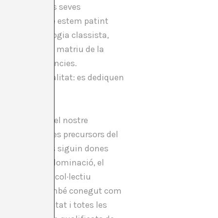
 ser com per les seves
cala global que estem patint
 la seva ideologia classista,
tatunidenca, la matriu de la
stes conseqüències.
liris d’immortalitat: es dediquen
s varia segons el nostre
is tan estables precursors del
s més rellevants siguin dones
 matriu de la dominació, el
aquest reduït col·lectiu
l seu voltant, també conegut com
sentit d’identitat i totes les