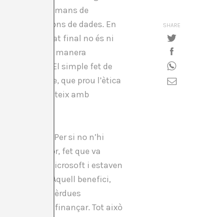
 i punitius, en mans de
 explotadora fons de dades. En
SHARE
 IA, el resultat final no és ni
n informació de manera
el·ligència. El simple fet de
s com Google, que prou l’ètica
que Google competeix amb
rs en ChatGPT. Per si no n’hi
al seu cercador, fet que va
ropietat de Microsoft i estaven
ll trimestre. Aquell benefici,
 només genera pèrdues
iaris que cal finançar. Tot això