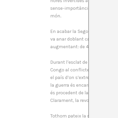
hores invertides a llegir els lli
sense-importància per una màqui
món.
En acabar la Segona Guerra Mund
va anar doblant cada dos anys. 
augmentant: de 4 bilions de ton
Durant l’esclat de les pàgines w
Congo al conflicte més mortífer
el país d’on s’extreuen minerals 
la guerra és encara ben viva, pe
és procedent de la República De
Clarament, la revolució digital 
Tothom pateix la moda de la IA,