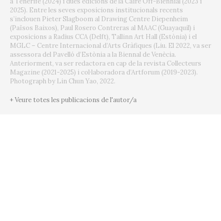
a Tenerife (2024) i dues edicions de la Caire Off-Biennial (2023 i
2025). Entre les seves exposicions institucionals recents
s’inclouen Pieter Slagboom al Drawing Centre Diepenheim
(Països Baixos), Paul Rosero Contreras al MAAC (Guayaquil) i
exposicions a Radius CCA (Delft), Tallinn Art Hall (Estònia) i el
MGLC – Centre Internacional d’Arts Gràfiques (Liu. El 2022, va ser
assessora del Pavelló d’Estònia a la Biennal de Venècia.
Anteriorment, va ser redactora en cap de la revista Collecteurs
Magazine (2021-2025) i col·laboradora d’Artforum (2019-2023).
Photograph by Lin Chun Yao, 2022.
+ Veure totes les publicacions de l'autor/a