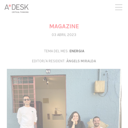
seguim necessitant-te per a poder seguir endavant. Ara pots
participar del projecte i recolzar-lo.
MAGAZINE
03 ABRIL 2023
TEMA DEL MES:
ENERGIA
EDITOR/A RESIDENT
:
ÀNGELS MIRALDA