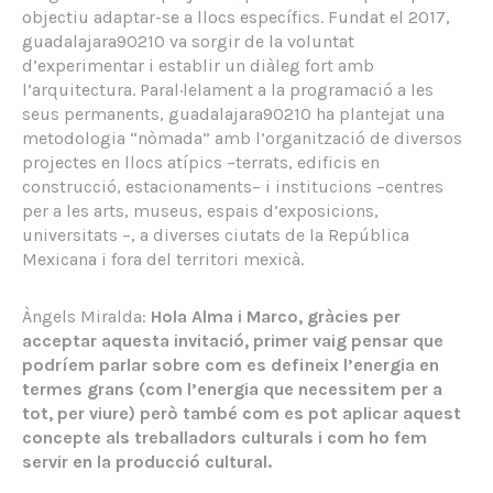
objectiu adaptar-se a llocs específics. Fundat el 2017,
guadalajara90210 va sorgir de la voluntat
d’experimentar i establir un diàleg fort amb
l’arquitectura. Paral·lelament a la programació a les
seus permanents, guadalajara90210 ha plantejat una
metodologia “nòmada” amb l’organització de diversos
projectes en llocs atípics –terrats, edificis en
construcció, estacionaments– i institucions –centres
per a les arts, museus, espais d’exposicions,
universitats –, a diverses ciutats de la República
Mexicana i fora del territori mexicà.
Àngels Miralda:
Hola Alma i Marco, gràcies per
acceptar aquesta invitació, primer vaig pensar que
podríem parlar sobre com es defineix l’energia en
termes grans (com l’energia que necessitem per a
tot, per viure) però també com es pot aplicar aquest
concepte als treballadors culturals i com ho fem
servir en la producció cultural.