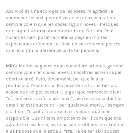
AS:
Això és una ecologia de les idees. M’agradaria
anomenar-ho així, perquè vivim en una societat on
sempre volem que les coses siguin noves i fresques,
que sigui l’última obra produïda de l’artista. Però
nosaltres hem posat la mateixa peça en moltes
exposicions diferents i al final no ens molesta per res
que no sigui la darrera peça de tal persona.
MRC:
Moltes vegades quan convidem artistes, gairebé
sempre volen fer coses noves. I nosaltres estem super
oberts a això. Però, òbviament, pel que fa a la
producció, l’economia, les possibilitats, i el temps,
acaba que no pot passar. O sigui que comencen dient
“sí, faré això i això i això i això”, però es va acostant la
data i no està succeint – per qualsevol motiu. I sempre
els diem, “escolta, no passa res, vegem què tens
disponible. Que hi tens empolsant-se”, i com que ens
agrada la seva feina, no hi ha cap problema en utilitzar
alguna cosa que ja estigui feta. Ha de ser així aquest