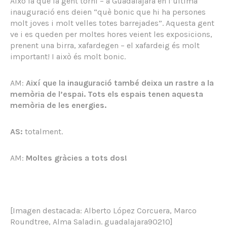
Això fa que la gent torni – a Guadalajara en l’última
inauguració ens deien “què bonic que hi ha persones
molt joves i molt velles totes barrejades”. Aquesta gent
ve i es queden per moltes hores veient les exposicions,
prenent una birra, xafardegen – el xafardeig és molt
important! I això és molt bonic.
AM:
Així que la inauguració també deixa un rastre a la
memòria de l’espai. Tots els espais tenen aquesta
memòria de les energies.
AS:
totalment.
AM:
Moltes gràcies a tots dos!
[Imagen destacada: Alberto López Corcuera, Marco
Roundtree, Alma Saladin. guadalajara90210]