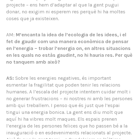
projecte – ens hem d’adaptar al que la gent pugui
donar, no exigim ni esperem res perquè hi ha moltes
coses que ja existeixen.
AM:
M’encanta la idea de l’ecologia de les idees, i el
fet de gaudir com una manera econòmica de pensar
en l’energia – trobar l’energia on, en altres situacions
en les quals no estàs gaudint, no hi hauria res. Per què
no tanquem amb això?
AS:
Sobre les energies negatives, és important
esmentar la fragilitat que poden tenir les relacions
humanes. A l’escala del projecte intentem cuidar molt i
no generar frustracions – ni nostres ni amb les persones
amb qui treballem. I penso que és just que l’espai
tingui una energia bonica. La gent ens diu molt que
aquí hi ha vibres molt maques. Els espais prenen
l’energia de les persones felices que ho passen bé a la
inauguració o en esdeveniments relacionats al projecte.