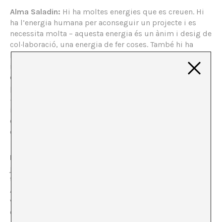
Alma Saladin:
Hi ha moltes energies que es creuen. Hi
ha l’energia humana per aconseguir un projecte i es
necessita molta – aquesta energia és un ànim i desig de
col·laboració, una energia de fer coses. També hi ha
l’energia literal generada pel mateix món de l’art que
inclou transports, embalatge, o sempre pintar l’espai
de blanc. Després de vegades hi ha energia en obres,
per exemple, a l’expo de Rodrigo Sandoval
hacía al
cielo más abajo
(2023) que tenim a baix. La seva
instal·lació està connectada al gas i això m’agrada molt,
en pensar com es pot fer una figura i utilitzar l’energia
dins d’un projecte.
Marco Rountree Cruz:
L’energia és a tot arreu. L’Alma i
jo som els principals en aquest projecte, però al final,
tot és gràcies al fet que col·laborem amb tothom.
Aleshores, les exposicions que fem i tot en general, té a
veure amb una energia col·lectiva. És gràcies al treball
de tots, totes, totis – perquè nosaltres intentem guiar,