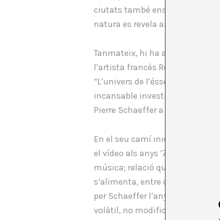
ciutats també ens parla d’una 
natura es revela amb les seves s
Tanmateix, hi ha algunes person
l’artista francès Robert Cahen (
“L’univers de l’ésser” a l’
Institut
incansable investigador en l’ús
Pierre Schaeffer a París i es va 
En el seu camí inicial, la seva
el vídeo als anys ’70, aconseguin
música; relació que impregna tot
s’alimenta, entre d’altres, de 
per Schaeffer l’any 1948 per re
volàtil, no modificable pels mús