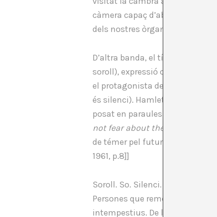
visitat la cambra anecoica de la
càmera capaç d’absorbir les one
dels nostres òrgans.
D’altra banda, el títol del llibr
soroll), expressió que fa clara 
el protagonista declara:
The rest
és silenci). Hamlet enuncia –d’
posat en paraules de John Cage:
not fear about the future of mu
de témer pel futur de la música
1961, p.8]]
Soroll. So. Silenci. Hi ha molt 
Persones que remoregen abstretes
intempestius. De la llunyania, 