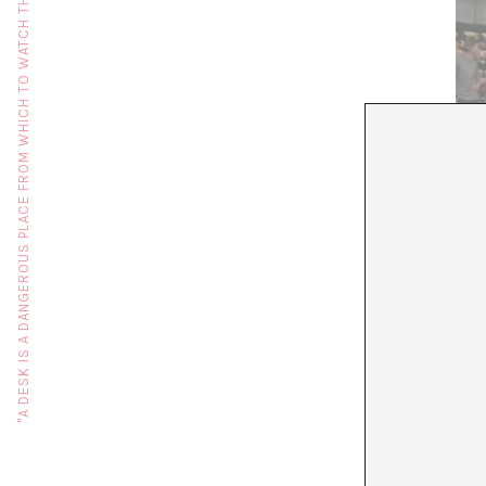
"A DESK IS A DANGEROUS PLACE FROM WHICH TO WATCH THE WORLD" (JOHN LE CARRÉ)
DE PAISAT