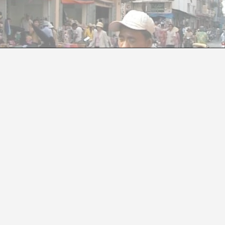
GES I SOROLLS MUNDANS. A PROPÒSIT DE RO
Andrea Díaz Mattei