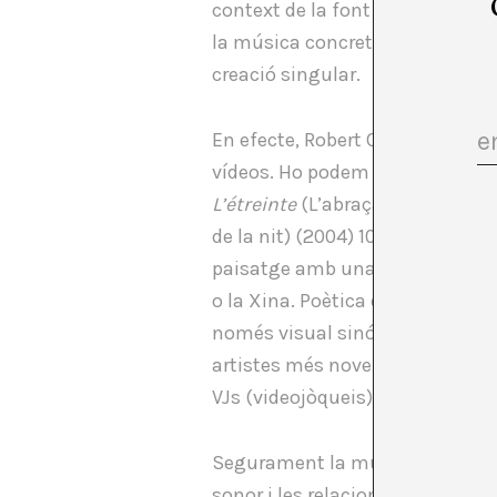
context de la font que l’emet. 
la música concreta que, posada
creació singular.
En efecte, Robert Cahen tracta 
vídeos. Ho podem observar en le
L’étreinte
(L’abraçada) (2003) 9′
de la nit) (2004) 10′,
Dieu voit to
paisatge amb una sonoritat espe
o la Xina. Poètica documental f
només visual sinó també sonora
artistes més novells, en els act
VJs (videojòqueis), i dins dels f
Segurament la música en el seu 
sonor i les relacions entre tot