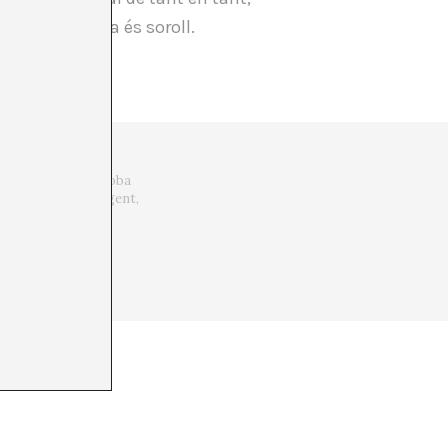
 Doncs la resta és soroll.
on la ironia s’hi troba
arrejar-se amb la gent,
rada als