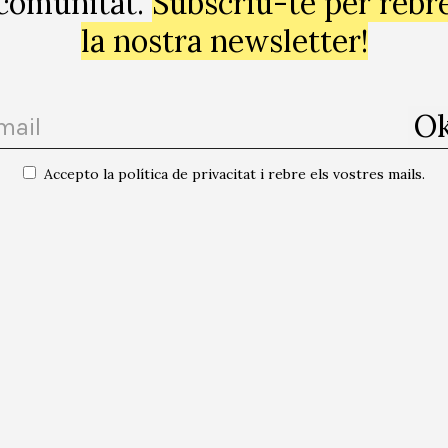
comunitat.
Subscriu-te per rebr
D’aquesta manera, a través del muntatge sonor es desen
la nostra newsletter!
 en relació amb la imatge -tant estàtica com en movim
el material sonor de manera semblant a la imatge en tan
s obres que va presentar a Barcelona:
Corps Flottants
(C
Accepto la política de privacitat i rebre els vostres mails.
,
Sanaa, passages en noir
(Passatges a negre) (2007) 7′
ut
(Déu veu tot) (2011) 11′,
Blind Song
(Cançó cega) (2008
cífica allà on siguin, en unes muntanyes al Japó o en r
ormada per seqüències entre imatges i sons que fan del
. Peces que, dins del seu formalisme, deixen entreveur
uals artistes sonors i els seus respectius
soundscapes
-i
estivals de música electrònica en general.
esdevenir també ha deixat enrere les seves rígides front
s dos universos han canviat. Cal que ens aturem, encara 