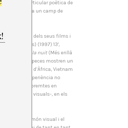
e
volupa una particular poètica de
ent-, ens revela un camp de
t que matèria dels seus films i
ossos flotants) (1997) 13′,
,
Plus loin que la nuit
(Més enllà
) 4′. Aquestes peces mostren un
ecòndits llocs d’Àfrica, Vietnam
 viatge una experiència no
e les seves empremtes en
 instal·lacions visuals-, en els
eres entre el món visual i el
que només sigui de tant en tant,