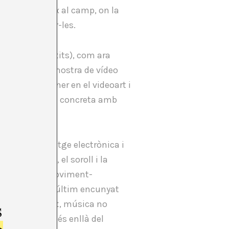
ambé succeeix al camp, on la
ats a escoltar-les.
us i extravertits), com ara
a Barcelona la mostra de vídeo
ession). Pioner en el videoart i
 estudiar música concreta amb
cesos.
tar amb la imatge electrònica i
ment i el so, el soroll i la
 la imatge en moviment-
 terme aquest últim encunyat
ada a un suport, música no
s
en si mateix més enllà del