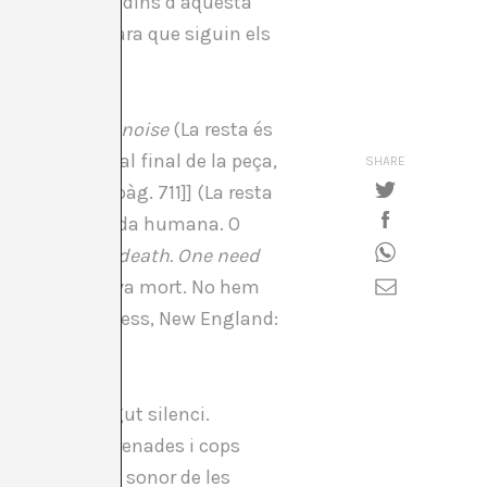
trat que, tot i dins d’aquesta
tres
sons, encara que siguin els
ses:
The rest is noise
(La resta és
eare, on cap al final de la peça,
SHARE
 Madrid: 1993, pàg. 711]] (La resta
lut durant la vida humana. O
ue following mi death. One need
sprés de la meva mort. No hem
n University Press, New England:
amb el seu degut silenci.
 de clàxons, frenades i cops
ue el paisatge sonor de les