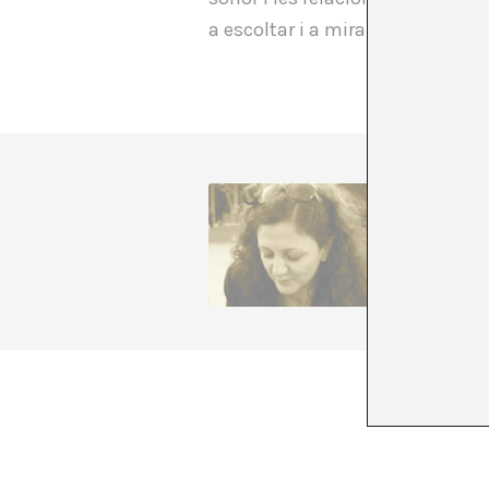
a escoltar i a mirar el nostre en
Per a l’A
sempre p
els ambi
entrecre
+ Veure 