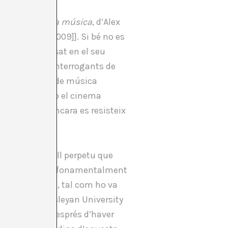
través de la seva música
, d’Alex
l, Barcelona: 2009]]. Si bé no es
 del segle passat en el seu
nies. Un dels interrogants de
m altres tipus de música
ura abstracta o el cinema
ntemporània encara es resisteix
 etern
. Un soroll perpetu que
muntanya, el que fonamentalment
ns està vetada, tal com ho va
 Writings
, Wesleyan University
2]] (Silenci), després d’haver