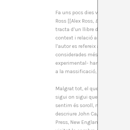
Fa uns pocs dies va caure entr
Ross [[Alex Ross,
El ruido etern
tracta d’un llibre d’Història de
context i relació amb les avant
l’autor es refereix a per què l
considerades més “populars”, qü
experimental- han arribat a un 
a la massificació, quedant rele
Malgrat tot, el que realment em 
sigui on sigui que estiguem no 
sentim és soroll, mentre que l’
descriure John Cage l’any 1961 en
Press, New England: 1961. Vegi’s