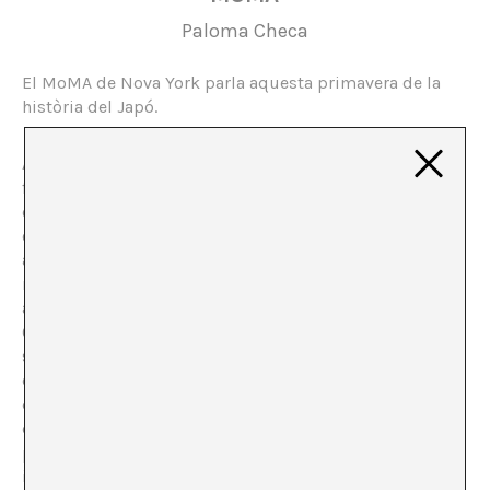
Paloma Checa
El MoMA de Nova York parla aquesta primavera de la
història del Japó.
A l’últim pis del museu es va poder visitar, fins el 10 de
febrer
Tokyo 1955–1970: A New Avant-Garde
, anunciada
com la mostra blockbuster de la temporada i
estratègicament col·locada, paret amb paret, amb una
altra nova revisió historicista de l’abstracció americana
moderna. L’exposició intenta traçar línies paral·leles
amb el desenvolupament de les avantguardes a
Occident, incloent fites de l’art i la gràfica japonesos del
segle XX. Vol oferir al visitant una generosa panoràmica
de com la plàstica es va fer ressò del renéixer que va
experimentar el país asiàtic després del cop
d’Hiroshima. No obstant això, coixeja en dos punts: En
primer lloc, s’utilitzen els desenvolupaments europeus
i nord-americans com a referència per a mesurar dins