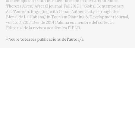
acadèmiques recents inclouen “Realism in the Work of Maria
Thereza Alves,” Afterall journal, Fall 2017, i “Global Contemporary
Art Tourism: Engaging with Cuban Authenticity Through the
Bienal de La Habana,” in Tourism Planning & Development journal,
vol. 15, 3, 2017. Des de 2014 Paloma és membre del col·lectiu
Editorial de la revista acadèmica FIELD.
+ Veure totes les publicacions de l'autor/a