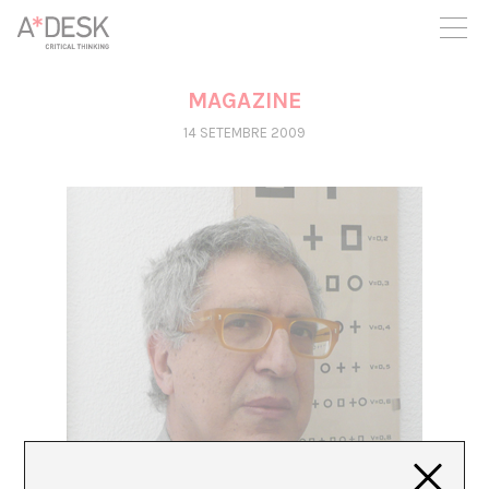
seguim necessitant-te per a poder seguir endavant. Ara pots
participar del projecte i recolzar-lo.
MAGAZINE
14 SETEMBRE 2009