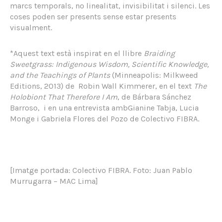
marcs temporals, no linealitat, invisibilitat i silenci. Les
coses poden ser presents sense estar presents
visualment.
*Aquest text està inspirat en el llibre
Braiding
Sweetgrass: Indigenous Wisdom, Scientific Knowledge,
and the Teachings of Plants
(Minneapolis: Milkweed
Editions, 2013) de Robin Wall Kimmerer, en el text
The
Holobiont That Therefore I Am
, de Bárbara Sánchez
Barroso, i en una entrevista ambGianine Tabja, Lucia
Monge i Gabriela Flores del Pozo de Colectivo FIBRA.
[Imatge portada: Colectivo FIBRA. Foto: Juan Pablo
Murrugarra – MAC Lima]