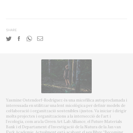
SHARE
Yasmine Ostendorf-Rodríguez és una micofílica autoproclamada i
interessada en utilitzar una lent micològica per definir models de
col·laboració i organització sostenibles i justos. Va iniciar i dirigir
molts projectes i organitzacions a la intersecció de l’art i
l’ecologia, com ara la Green Art Lab Alliance, el Future Materials
Bank i el Departament d’Investigació de la Natura de la Jan van
Eyck Academie. Actualment està acabant el seu llibre “Becoming