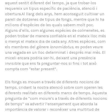
aquest sentit diferent del temps, ja que trobar-los
requereix un tipus específic de paciència, atenció i
obertura.Al llarg dels anys, hem aconseguit cultivar un
parell de dotzenes de tipus de fongs, mentre que hi ha
milions d’espècies de les quals sabem molt poc.
Alguns d’ells, com algunes espècies de colmenetes, es
poden trobar de manera confiable en el mateix lloc més
o menys el mateix dia de cada any. Altres espècies, com
els membres del gènere
Ionomidotus
, es poden veure
una vegada en un lloc determinat i després mai més. El
miceli encara podria ser-hi, deixant una presència
invisible que ens fa preguntar-nos si fins i tot això
compta com “estar present”.
Els fongs es mouen a través de diferents nocions de
temps, cridant la nostra atenció sobre com operen les
diferents realitats en diferents marcs de temps. Aquesta
pregunta de “com moure’s a través de diferents nocions
de temps” va advertir l’ensenyament que aborda la
importància de valorar i reconèixer una multitud de