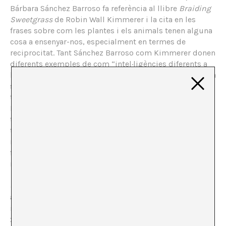
Bárbara Sánchez Barroso fa referència al llibre
Braiding
Sweetgrass
de Robin Wall Kimmerer i la cita en les
frases sobre com les plantes i els animals tenen alguna
cosa a ensenyar-nos, especialment en termes de
reciprocitat. Tant Sánchez Barroso com Kimmerer donen
diferents exemples de com “intel·ligències diferents a
les nostres” poden ser grans mestres per als humans. Ja
siguin les abelles de dol que Sánchez Barroso descriu
tan bellament, o la relació recíproca que el poble
Potowatomi té amb l’herba búfal que creix a les seves
terres, ambdues assenyalen que: “no hem de resoldre
tot per nosaltres mateixos, ja que els mestres estan al
nostre voltant”. Els mestres més que humans
fonamentals en la meva vida han estat els fongs. Com
molts altres, em vaig inspirar en el llibre
Mushroom at
the End of the World, on the Possibility of Life in
Capitalist Ruins
d’Anna Tsing, però a diferència de molts
altres, em va portar a renunciar a la meva feina en una
institució d’art per convertir-me en una agricultora
xiitake al Brasil rural. Em converteixo en una