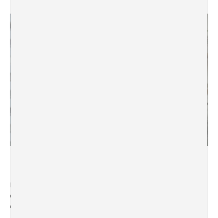
Colectivo FIBRA
Estava clar per a mi que aquest procés de cura per
obtenir el seu medicament era tot el contrari a les
expectatives occidentals de com funcionen les coses;
ens agrada que les solucions hagin de ser immediates.