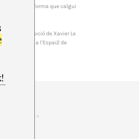
 la imatge o la forma que calgui
s
pa a l’exposició de Xavier Le
e
ions Familiars a l’Espai2 de
ta Mònica.
mentació, la
defineix desde la
enim i aquesta
s de pensament per a
 nostre present.