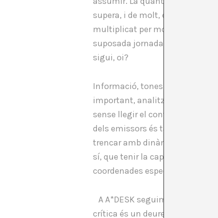
assumir. La quantitat de mails 
supera, i de molt, el temps que 
multiplicat per molt. El temps 
suposada jornada laboral. Però 
sigui, oi?
Informació, tones digitals d’inf
important, analitzar-la crític
sense llegir el contingut i que,
dels emissors és tant o més impo
trencar amb dinàmiques tradicio
sí, que tenir la capacitat de def
coordenades específiques.
A A*DESK seguim creient no tan
crítica és un deure que hem de 