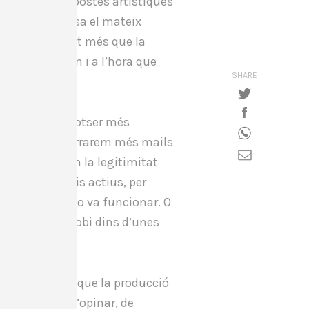
a mena de propostes artístiques
es socials passa el mateix
tint en bastant més que la
m on estiguem i a l’hora que
SHARE
er pair-la i, potser més
formació, esborrarem més mails
 un sistema on la legitimitat
t per a usuaris actius, per
 alguna cosa no va funcionar. O
la crítica es trobi dins d’unes
eguim pensant que la producció
ntat de dir, d’opinar, de