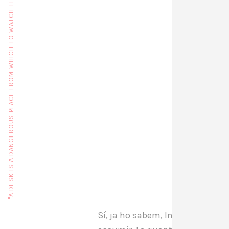
"A DESK IS A DANGEROUS PLACE FROM WHICH TO WATCH THE WORLD" (JOHN LE CARRÉ)
Sí, ja ho sabem, Internet ho va