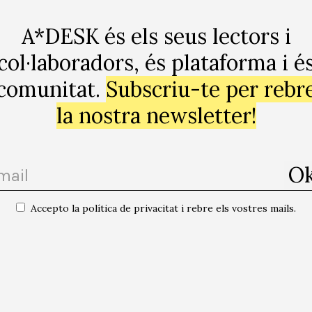
 i de tenir la capacitat de redefinir des del text, des de
A*DESK és els seus lectors i
qüestió de ritmes.
col·laboradors, és plataforma i é
omplim lnternet amb nous textos. Montse Badia s’apro
comunitat.
Subscriu-te per rebr
anela analitza la primera exposició del cicle Constel·lac
la nostra newsletter!
traposa “Pantalla Global” al CCCB i “Mòbil-U” a Arts San
Accepto la política de privacitat i rebre els vostres mails.
és una
plataforma crítica, centrada en l’edició, la formació, l’experi
ció i la difusió en relació a la cultura i l’art contemporanis
, que es 
rsalitat
. El punt de partida és l’art contemporani, perquè és d’allí d’on v
cia ens permet anar molt més allà, incorporar altres disciplines i forme
 debatre sobre temes que són de rellevància i d’urgència per a entendre el
totes les publicacions de l'autor/a