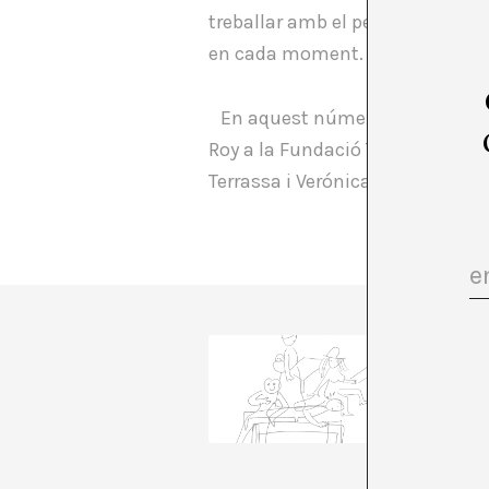
treballar amb el pensament crític
en cada moment. És també una 
En aquest número d’A*Magazine 
Roy a la Fundació Tàpies, Joan C
Terrassa i Verónica Escobar con
A*DESK 
comunica
transve
conscièn
parlar i
+ Veure 