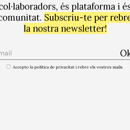
feterías, peluquerías, trenes y donde sea. Pero… ¿Se tra
col·laboradors, és plataforma i é
 quería provocar? ¿Se puede provocar y controlar un deb
comunitat.
Subscriu-te per rebr
la nostra newsletter!
 d’Index Foundation a Estocolm, comissari d’exposicions i crític d’art. Sí
s pot ser diverses coses al mateix temps. Pensa que les preguntes són im
 preguntar vol dir assenyalar.
Accepto la política de privacitat i rebre els vostres mails.
totes les publicacions de l'autor/a