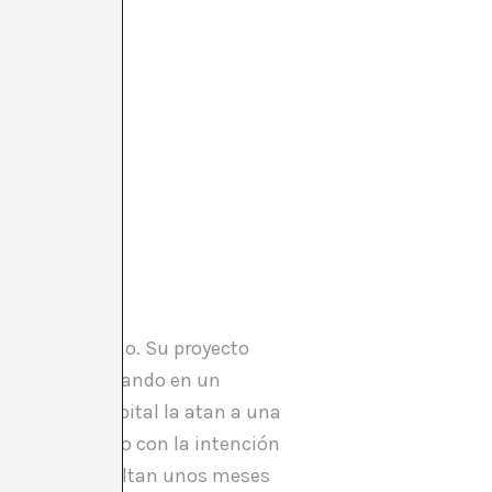
mos meses.
tes de Estocolmo. Su proyecto
 suicidio. Esperando en un
ital. En el hospital la atan a una
rabajo artístico con la intención
stá a medias, faltan unos meses