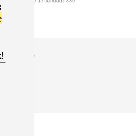
ta de un debate de calidad? ¿Se
s
ate?
e
, després de Judith
portants i que, de