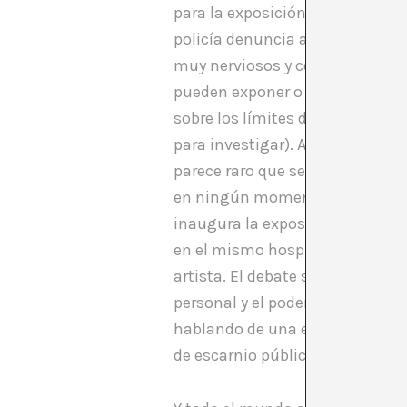
para la exposición de fin de cu
policía denuncia a la artista. El
muy nerviosos y contratan a un 
pueden exponer o no. La prensa 
sobre los límites del arte, los l
para investigar). Al mismo tiem
parece raro que sea “provocativo
en ningún momento. Pasan los me
inaugura la exposición. La piez
en el mismo hospital. También 
artista. El debate se va absolut
personal y el poder en los hosp
hablando de una estudiante de a
de escarnio público.