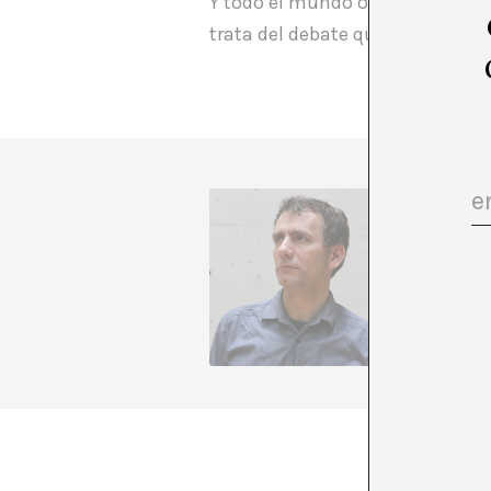
Y todo el mundo opinando, en ca
trata del debate que Anna Odell
Director
Butler e
vegades,
+ Veure 