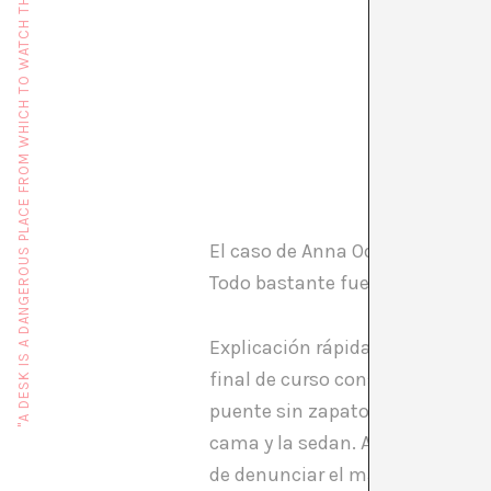
"A DESK IS A DANGEROUS PLACE FROM WHICH TO WATCH THE WORLD" (JOHN LE CARRÉ)
El caso de Anna Odell ha sido e
Todo bastante fuera de lugar.
Explicación rápida: Anna Odell 
final de curso consiste en una c
puente sin zapatos, busca la reac
cama y la sedan. Al día siguient
de denunciar el mal trato en el 