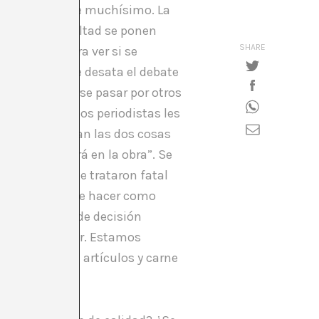
 prensa. Aparece muchísimo. La
tista. En la facultad se ponen
SHARE
xposición para ver si se
a facultad y se desata el debate
eces lo de hacerse pasar por otros
asin3. A algunos periodistas les
 No se relacionan las dos cosas
cir ya se verá en la obra”. Se
idarse y que le trataron fatal
r y qué no puede hacer como
 (los límites de decisión
 un a pena menor. Estamos
e millones de artículos y carne