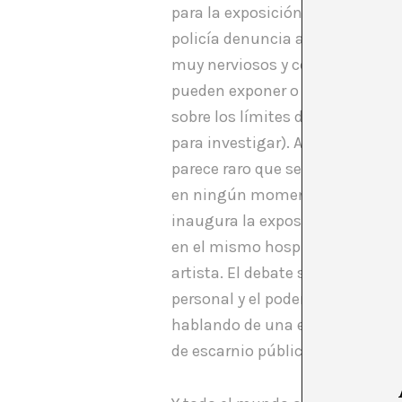
para la exposición de fin de cu
policía denuncia a la artista. El
muy nerviosos y contratan a un 
pueden exponer o no. La prensa 
sobre los límites del arte, los l
para investigar). Al mismo tiem
parece raro que sea “provocativo
en ningún momento. Pasan los me
inaugura la exposición. La piez
en el mismo hospital. También 
artista. El debate se va absolut
personal y el poder en los hosp
hablando de una estudiante de a
de escarnio público.