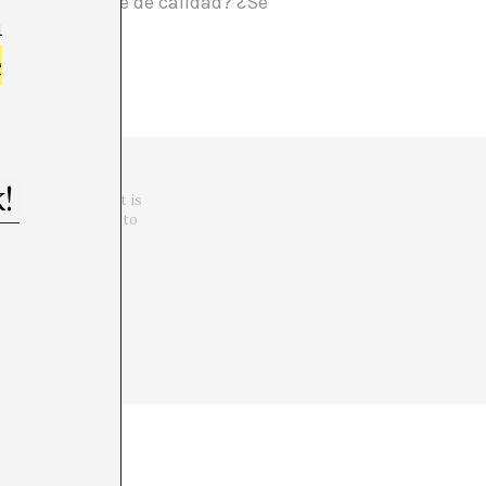
ta de un debate de calidad? ¿Se
m
ate?
e
er Judith Butler it is
d that, sometimes, to