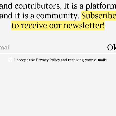
feterías, peluquerías, trenes y donde sea. Pero… ¿Se tra
and contributors, it is a platfor
 quería provocar? ¿Se puede provocar y controlar un deb
and it is a community.
Subscrib
to receive our newsletter!
 of Index Foundation, Stockholm, exhibition curator and art critic. Yes, aft
 to be several things at once. He thinks that questions are important an
s to point out.
I accept the Privacy Policy and receiving your e-mails.
 publications of this author