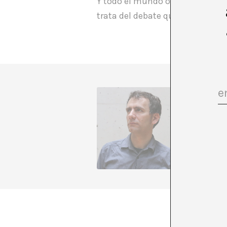
Y todo el mundo opinando, en ca
trata del debate que Anna Odell
Director
possible
ask mean
+ See all