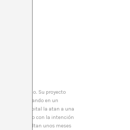
mos meses.
tes de Estocolmo. Su proyecto
 suicidio. Esperando en un
ital. En el hospital la atan a una
rabajo artístico con la intención
stá a medias, faltan unos meses