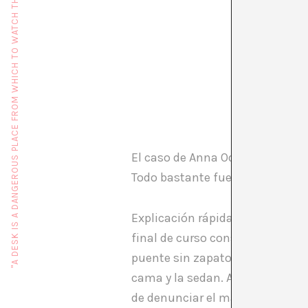
"A DESK IS A DANGEROUS PLACE FROM WHICH TO WATCH THE WORLD" (JOHN LE CARRÉ)
El caso de Anna Odell ha sido e
Todo bastante fuera de lugar.
Explicación rápida: Anna Odell 
final de curso consiste en una c
puente sin zapatos, busca la reac
cama y la sedan. Al día siguient
de denunciar el mal trato en el 