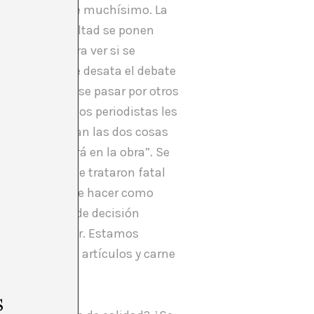
 prensa. Aparece muchísimo. La
tista. En la facultad se ponen
SHARE
xposición para ver si se
a facultad y se desata el debate
eces lo de hacerse pasar por otros
asin3. A algunos periodistas les
 No se relacionan las dos cosas
cir ya se verá en la obra”. Se
idarse y que le trataron fatal
r y qué no puede hacer como
 (los límites de decisión
 un a pena menor. Estamos
e millones de artículos y carne
s