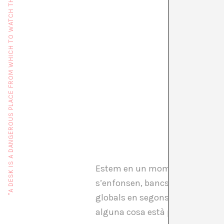
"A DESK IS A DANGEROUS PLACE FROM WHICH TO WATCH THE WORLD" (JOHN LE CARRÉ)
Estem en un moment de canvis rap
s’enfonsen, bancs que són reflot
globals en segons, projectes a
alguna cosa està passant, i est