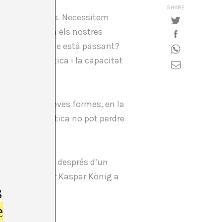
SHARE
om posicionar-se. Necessitem
! I aquí tenim els nostres
 interessa el que està passant?
capacitat crítica i la capacitat
també en les seves formes, en la
minant, la crítica no pot perdre
 de la crítica després d’un
omissariada per Kaspar König a
s
elona.
e