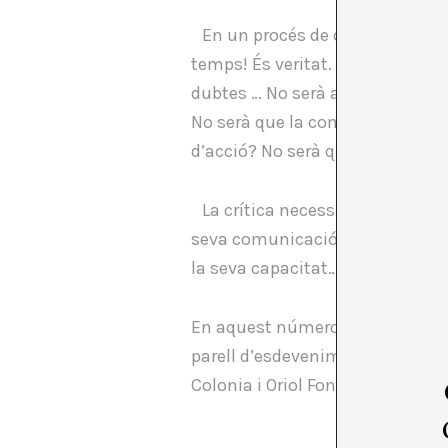
En un procés de canvi constant, 
temps! És veritat. Necessitem qu
dubtes … No serà a l’inrevés? No
No serà que la comoditat del sab
d’acció? No serà que el que es 
La crítica necessita, com no, d
seva comunicació i en el seu lle
la seva capacitat… crítica.
En aquest número publiquem tres
parell d’esdeveniments sobre el
Colonia i Oriol Fontdevila anali