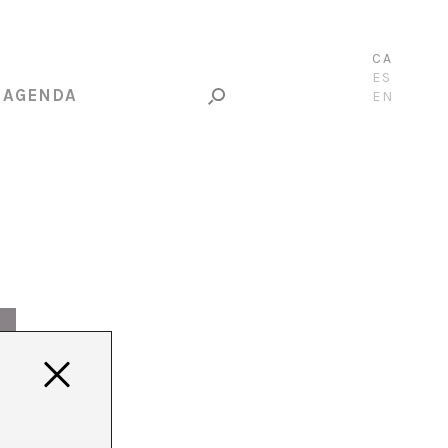
CA
ES
AGENDA
EN