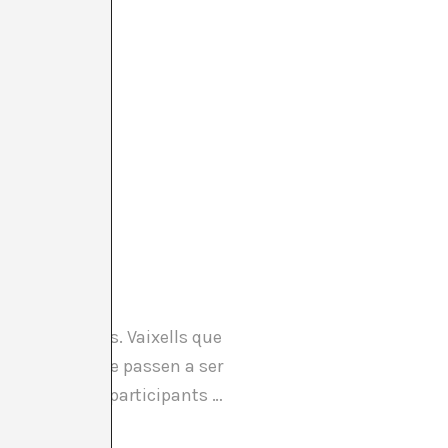
ració d’inputs. Vaixells que
estes locals que passen a ser
 seus futurs participants …