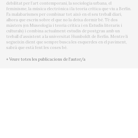
debilitat per l’art contemporani, la sociologia urbana, el
feminisme, la música electrònica i la teoria crítica que viu a Berlín.
Fa malabarismes per combinar tot això en el seu treball diari,
alhora que escriu sobre el que no la deixa dormir bé. Té dos
màsters (en Museologia i teoria crítica i en Estudis literaris i
culturals) i combina actualment estudis de postgrau amb un
treball d’assistent a la universitat Humboldt de Berlín. Mentre li
segueixin dient que sempre busca les esquerdes en el paviment,
sabrà que està fent les coses bé.
+ Veure totes les publicacions de l'autor/a