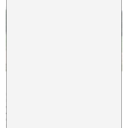
Sanació de la pedra a Berlín el maig de 2018. Foto:@CancilleriaVE
Per al poble pemón, cada pedra, així com cada racó de
la Gran Sabana, va ser creat per Makunaima, déu de la
seva terra. La seva cultura té una estructura
cosmogònica de la natura, a la què es considera
sagrada i amb el poder d’incidir en el destí dels pobles.
Les pedres són divinitats, éssers protectors, esperits