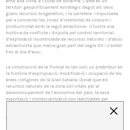
amb Boa Vista, a l’Estat de Roraima. L’àrea és un
territori geopolíticament estratègic degut als seus
grans recursos biogenètics, i la carretera –impulsada
per a connectar les zones d’intensitat de consum i
productivitat amb la regió amazònica– il·lustra una
història de conflicte i disputa pel control territorial,
d’explotació incontrolada de recursos naturals i d’abús
extractivista que marca gran part del segle XX i s’estén
fins al dia d’avui.
La construcció de la Troncal es tan sols un preàmbul en
la història d’expropiació, modificació i ocupació de les
àrees indígenes de la Gran Sabana. Donat que els
recursos naturals de la zona són vitals per al
desenvolupament de l’economia del país, la seva
exportació i comercialització son realitzades pel
[1]
mateix
Estat
, sovint sense el consentiment dels seus
habitants. Malgrat que les organitzacions dels pobles
originaris han reconegut certs avenços legislatius en
matèria de drets indígenes, els pobles originaris de la