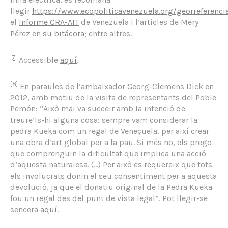
llegir
https://www.ecopoliticavenezuela.org/georreferenci
el
Informe CRA-AIT
de Venezuela i l’articles de Mery
Pérez en
su bitácora
; entre altres.
[7]
Accessible
aquí
.
[8]
En paraules de l’ambaixador Georg-Clemens Dick en
2012, amb motiu de la visita de representants del Poble
Pemón: “Això mai va succeir amb la intenció de
treure’ls-hi alguna cosa: sempre vam considerar la
pedra Kueka com un regal de Veneçuela, per així crear
una obra d’art global per a la pau. Si més no, els prego
que comprenguin la dificultat que implica una acció
d’aquesta naturalesa. (…) Per això es requereix que tots
els involucrats donin el seu consentiment per a aquesta
devolució, ja que el donatiu original de la Pedra Kueka
fou un regal des del punt de vista legal”. Pot llegir-se
sencera
aquí
.