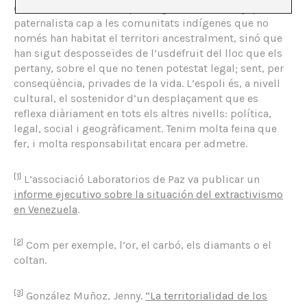
cultural occidental i el privilegi, i amb el menyspreu
paternalista cap a les comunitats indígenes que no
només han habitat el territori ancestralment, sinó que
han sigut desposseïdes de l’usdefruit del lloc que els
pertany, sobre el que no tenen potestat legal; sent, per
conseqüència, privades de la vida. L’espoli és, a nivell
cultural, el sostenidor d’un desplaçament que es
reflexa diàriament en tots els altres nivells: política,
legal, social i geogràficament. Tenim molta feina que
fer, i molta responsabilitat encara per admetre.
[1]
L’associació Laboratorios de Paz va publicar un
informe ejecutivo sobre la situación del extractivismo
en Venezuela
.
[2]
Com per exemple, l’or, el carbó, els diamants o el
coltan.
[3]
González Muñoz, Jenny.
“La territorialidad de los