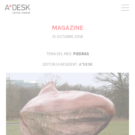
seguim necessitant-te per a poder seguir endavant. Ara pots
participar del projecte i recolzar-lo.
MAGAZINE
15 OCTUBRE 2018
TEMA DEL MES:
PIEDRAS
EDITOR/A RESIDENT
:
A*DESK