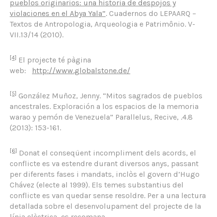
pueblos originarios: una historia de despojos y
violaciones en el Abya Yala”
. Cuadernos do LEPAARQ –
Textos de Antropologia, Arqueologia e Patrimônio. V-
VII.13/14 (2010).
[4]
El projecte té pàgina
web:
http://www.globalstone.de/
[5]
González Muñoz, Jenny. “Mitos sagrados de pueblos
ancestrales. Exploración a los espacios de la memoria
warao y pemón de Venezuela” Parallelus, Recive, .4.8
(2013): 153-161.
[6]
Donat el conseqüent incompliment dels acords, el
conflicte es va estendre durant diversos anys, passant
per diferents fases i mandats, inclòs el govern d’Hugo
Chávez (electe al 1999). Els temes substantius del
conflicte es van quedar sense resoldre. Per a una lectura
detallada sobre el desenvolupament del projecte de la
línia elèctrica, es recomana