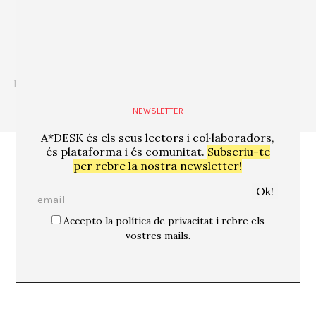
http://www.davidgtorres.net
+ Veure totes les publicacions de l'autor/a
NEWSLETTER
A*DESK és els seus lectors i col·laboradors,
és plataforma i és comunitat.
Subscriu-te
per rebre la nostra newsletter!
Accepto la política de privacitat i rebre els
vostres mails.