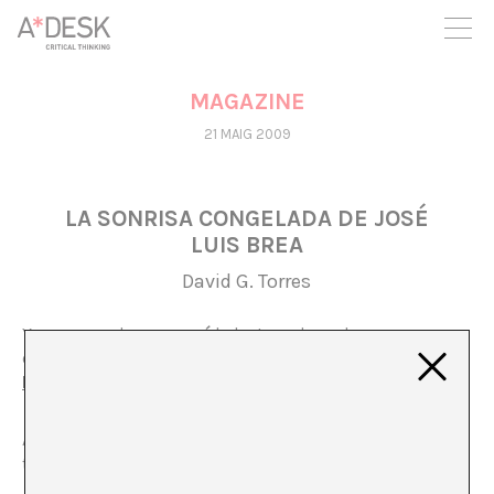
seguim necessitant-te per a poder seguir endavant. Ara pots
participar del projecte i recolzar-lo.
MAGAZINE
21 MAIG 2009
LA SONRISA CONGELADA DE JOSÉ
LUIS BREA
David G. Torres
Ya recomendamos
aquí
la lectura de un breve
comentario de José Luís Brea titulado
La sonrisa
helada
.
A aquel artículo le siguió una respuesta de
Brumaria
titulado
José Luis Brea araña el mapa del silencio