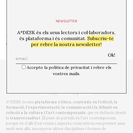
Barcelona, 12 d’abril de 2012
NEWSLETTER
A*DESK és els seus lectors i col·laboradors,
SHARE
és plataforma i és comunitat.
Subscriu-te
per rebre la nostra newsletter!
Accepto la política de privacitat i rebre els
vostres mails.
A*DESK és una
plataforma crítica, centrada en l’edició, la
formació, l’experimentació, la comunicació i la difusió en
relació a la cultura i l’art contemporanis
, que es defineix desde
la
transversalitat
. El punt de partida és l’art contemporani,
perquè és d’allí d’on venim i aquesta consciència ens permet anar
molt més allà, incorporar altres disciplines i formes de