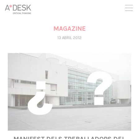
seguim necessitant-te per a poder seguir endavant. Ara pots
participar del projecte i recolzar-lo.
MAGAZINE
13 ABRIL 2012