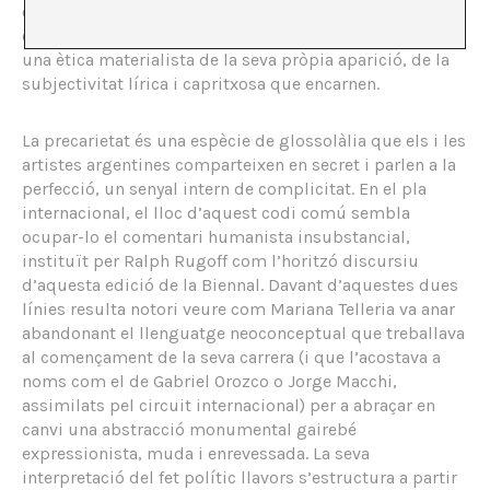
de la retòrica de Quinn o Christoph Büchel. Les seves
escultures, tan hermètiques com barroques, suposen
una ètica materialista de la seva pròpia aparició, de la
subjectivitat lírica i capritxosa que encarnen.
La precarietat és una espècie de glossolàlia que els i les
artistes argentines comparteixen en secret i parlen a la
perfecció, un senyal intern de complicitat. En el pla
internacional, el lloc d’aquest codi comú sembla
ocupar-lo el comentari humanista insubstancial,
instituït per Ralph Rugoff com l’horitzó discursiu
d’aquesta edició de la Biennal. Davant d’aquestes dues
línies resulta notori veure com Mariana Telleria va anar
abandonant el llenguatge neoconceptual que treballava
al començament de la seva carrera (i que l’acostava a
noms com el de Gabriel Orozco o Jorge Macchi,
assimilats pel circuit internacional) per a abraçar en
canvi una abstracció monumental gairebé
expressionista, muda i enrevessada. La seva
interpretació del fet polític llavors s’estructura a partir