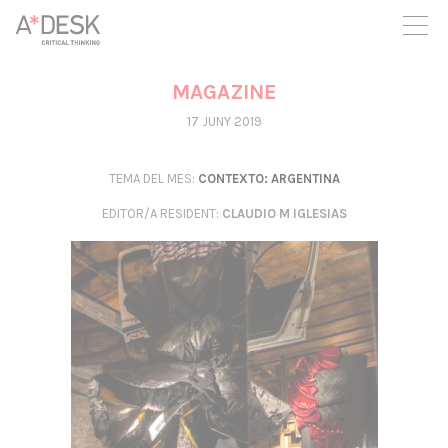
seguim necessitant-te per a poder seguir endavant. Ara pots
participar del projecte i recolzar-lo.
MAGAZINE
17 JUNY 2019
TEMA DEL MES:
CONTEXTO: ARGENTINA
EDITOR/A RESIDENT
:
CLAUDIO M IGLESIAS