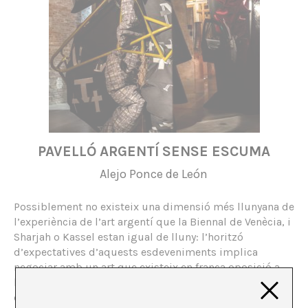
PAVELLÓ ARGENTÍ SENSE ESCUMA
Alejo Ponce de León
Possiblement no existeix una dimensió més llunyana de
l’experiència de l’art argentí que la Biennal de Venècia, i
Sharjah o Kassel estan igual de lluny: l’horitzó
d’expectatives d’aquests esdeveniments implica
negociar amb un art que existeix en franca oposició a
les possibilitats concretes de la imaginació material
que preval a l’Atlàntic Sud.