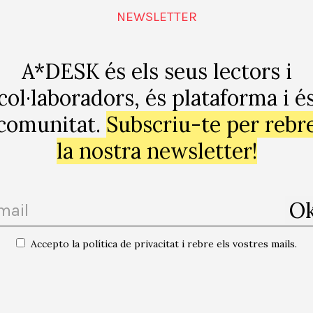
es faci referència al procés hermenèutic del treball dels ar
NEWSLETTER
Una clara al·lusió? a l’obra «Veritat i mètode» del cons
ual he de confessar que únicament em vaig llegir el prim
A*DESK és els seus lectors i
però sí prou per tenir present que tota interpretació ha d
e que el procés hermenèutic variï a mesura que avanci. 
col·laboradors, és plataforma i é
aneros Zabala com Salaberria ens indiquen que la His
comunitat.
Subscriu-te per rebr
imentar des de diferents actuacions: Garmendia a través 
la nostra newsletter!
estigació de la relació entre història i mitjans de comu
modernitat» dins del camp dels agents artístics.
Accepto la política de privacitat i rebre els vostres mails.
de temps va començar Belles Arts a Salamanca i la va acabar a València, on
r li va dir: «Susana, no has pensat en dedicar-te a l’escriptura?». Ella va
“no” i va marxar a especialitzar-se en sonologia a l’Haia. Actualment, segu