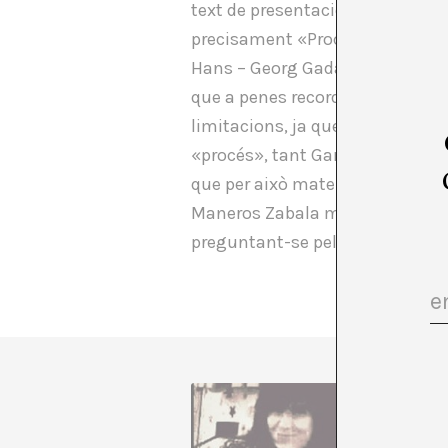
text de presentació de la mostra 
precisament «Procés i mètode». 
Hans – Georg Gadamer, i de la q
que a penes recordo els detalls, 
limitacions, ja que és inevitabl
«procés», tant Garmendia com M
que per això mateix es pot exper
Maneros Zabala mitjançant la inv
preguntant-se pel concepte de «
Fa molt 
professo
lacònic 