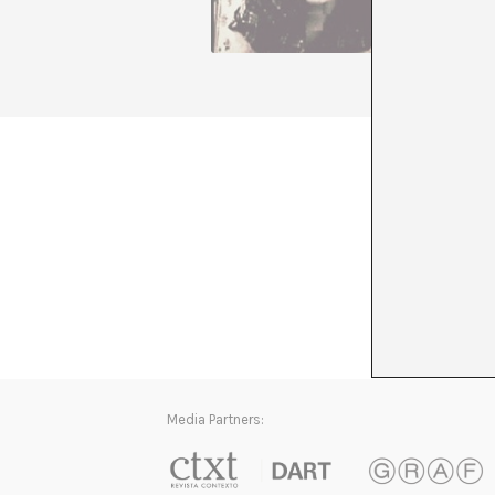
però es 
sap que 
+ Veure 
Media Partners: