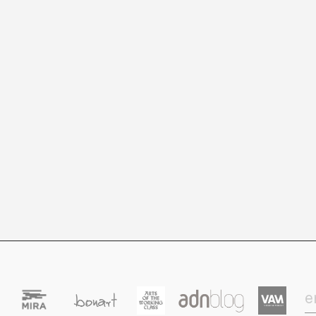
guanya la vida com a editora, redactora i «Ghostwriter» en editorials, revis
potser, només potser, aquell «no» podria ser que fos precipitat.
totes les publicacions de l'autor/a