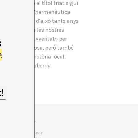
tistes, i que el títol triat sigui
iderat pare de l’hermenèutica
er volum, i fa d’això tants anys
’allunyar-se de les nostres
En transformar «veritat» per
s
tòria és tramposa, però també
e
de la intra-història local;
nicació, i Salaberria
, en darrer curs, un
 contestar amb un
eix boja per l’art sonor