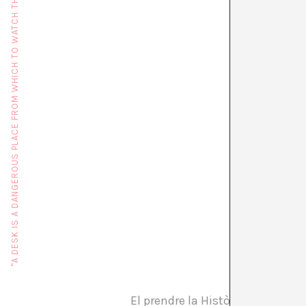
"A DESK IS A DANGEROUS PLACE FROM WHICH TO WATCH THE WORLD" (JOHN LE CARRÉ)
PROCÉS 
El prendre la Història com a obje