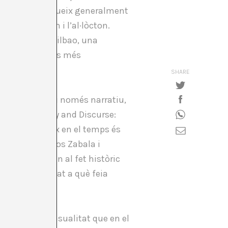
als o no-, produeix generalment
re l’autòcton i l’al·lòcton.
uggenheim de Bilbao, una
 artistes bascos més
SHARE
st, en principi només narratiu,
upar a «Story and Discurse:
 el que succeeix en el temps és
rmendia, Maneros Zabala i
que segueixen al fet històric
a de la localitat a què feia
potser no és casualitat que en el