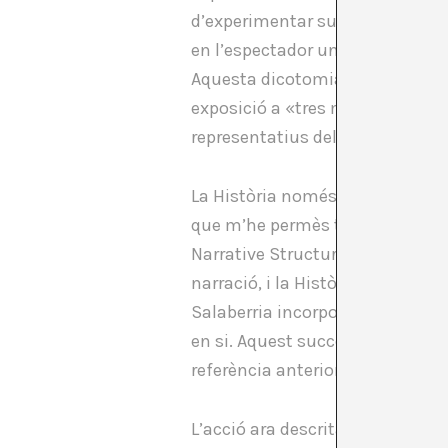
d’experimentar successives met
en l’espectador una sensació de 
Aquesta dicotomia és la línia b
exposició a «tres mans» que sot
representatius del moment :
Iñ
La Història només es produeix q
que m’he permès treure de la t
Narrative Structure in Fiction a
narració, i la Història, és obvi
Salaberria incorporen irremeiab
en si. Aquest succés perifèric do
referència anteriorment.
L’acció ara descrita, consubstan