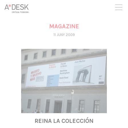
seguim necessitant-te per a poder seguir endavant. Ara pots
participar del projecte i recolzar-lo.
MAGAZINE
11 JUNY 2009
REINA LA COLECCIÓN