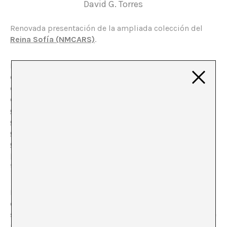
David G. Torres
Renovada presentación de la ampliada colección del
Reina Sofía (NMCARS)
.
Presentación acompañada de amores desaforados y
desengañados (no sé como sino interpretar la
enigmática frase de
Angela Molina en El País
sobre la
colección: “la aureola que imprime
a la colección] esa
cabeza que la piensa, incluso cuando ésta lucha con lo
extraño del texto hasta temer a su propia inteligencia”),
críticas contundentes y réplicas dañadas (la discusión
de
[José Luís Brea y la respuesta de Brumaria
a
propósito de códigos de buenas prácticas,
trasparencia, pensamiento crítico “único”…)…
De entrada, lo que más se nota, y mucho, es el trabajo
de adecuación de las condiciones de exhibición de las
salas. Aquí, ese trabajo se palpa y ha sido visible casi de
un día para otro, o de un año para otro; en el Macba