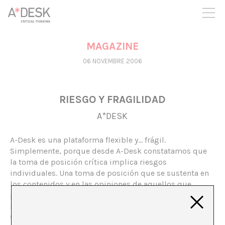
seguim necessitant-te per a poder seguir endavant. Ara pots
participar del projecte i recolzar-lo.
MAGAZINE
06 NOVEMBRE 2006
RIESGO Y FRAGILIDAD
A*DESK
A-Desk es una plataforma flexible y… frágil.
Simplemente, porque desde A-Desk constatamos que
la toma de posición crítica implica riesgos
individuales. Una toma de posición que se sustenta en
los contenidos y en las opiniones de aquellos que
participan. Pensamos que esta es la base para poder
realizar un trabajo de calidad. Porque tal vez, a pesar de
todo, desde ese rigor y riesgo que nos autoimponemos,