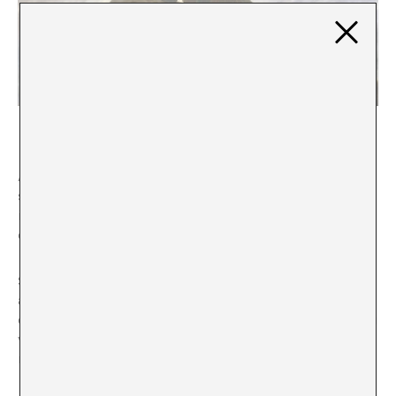
Caspar David Friedrich, Wanderer above the Sea of Fog
Aquest cos “capaç” ens mostra de manera completa les
seves eines de dominació i es converteix en la norma
implícita a través de la qual es defineix la relació amb
el món.
Si imaginéssim al viatger amb un cos diferent; potser
amb una pròtesi, un bastó no només com a símbol sinó
com a necessitat, o en una posició que no fos de domini
visual sobre el paisatge; la lectura de l’obra canviaria
radicalment.