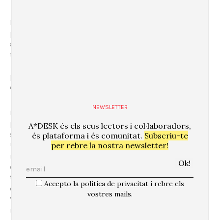
Recordo un dia en què un noi de 13 anys, nascut amb
paràlisi cerebral, em va fer entendre coses complexes
amb una sola frase. Estàvem en classe analitzant el
treball d’en Bruce Nauman, “
Dance or Exercise on the
Perimeter of a Square
”
, i va dir: “Entenc aquesta obra
perquè a mi m’ha costat un munt de temps aprendre a
caminar i estar en les coses”.
NEWSLETTER
Des de la teoria i en els espais d’art, fa anys que es
pontifica la frase “
posar la vulnerabilitat al centre”
A*DESK és els seus lectors i col·laboradors,
sense saber concretament com fer-lo.
és plataforma i és comunitat.
Subscriu-te
Us porto aquest exemple perquè va esborrar de la meva
per rebre la nostra newsletter!
ment les teories i grans paraules que ens agrada llegir
des del cim de les acadèmies per a tornar a una cosa
tan senzilla com trobar un pont entre les nostres vides i
Accepto la política de privacitat i rebre els
el que tenim davant, això que anomenem art.
vostres mails.
Va posar la seva vulnerabilitat en el centre i va trobar la
mediació d’aquell treball.