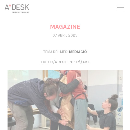
seguim necessitant-te per a poder seguir endavant. Ara pots
participar del projecte i recolzar-lo.
MAGAZINE
07 ABRIL 2025
TEMA DEL MES:
MEDIACIÓ
EDITOR/A RESIDENT
:
E:\\ART