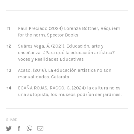
References
↑
1
Paul Preciado (2024) Lorenza Böttner, Réquiem
for the norm. Spector Books
↑
2
Suárez Vega, Á. (2021). Educación, arte y
enseñanza: ¿Para qué la educación artística?
Voces y Realidades Educativas
↑
3
Acaso, (2016). La educación artística no son
manualidades. Catarata
↑
4
EGAÑA ROJAS, RACCO, G. (2024) la cultura no es
una autopista, los museos podrían ser jardines.
SHARE