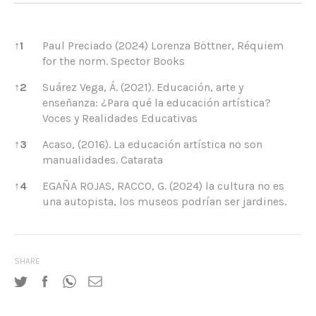
References
↑
1
Paul Preciado (2024) Lorenza Böttner, Réquiem
for the norm. Spector Books
↑
2
Suárez Vega, Á. (2021). Educación, arte y
enseñanza: ¿Para qué la educación artística?
Voces y Realidades Educativas
↑
3
Acaso, (2016). La educación artística no son
manualidades. Catarata
↑
4
EGAÑA ROJAS, RACCO, G. (2024) la cultura no es
una autopista, los museos podrían ser jardines.
SHARE