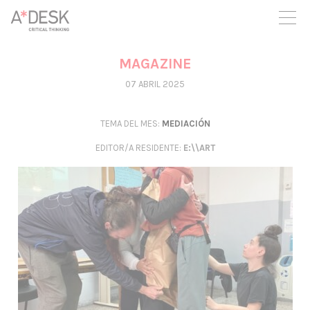
crees también en A*DESK seguimos necesitándote para poder
seguir adelante. Ahora puedes participar del proyecto y
apoyarlo.
MAGAZINE
07 ABRIL 2025
TEMA DEL MES:
MEDIACIÓN
EDITOR/A RESIDENTE
:
E:\\ART