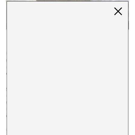
Caspar David Friedrich, Wanderer above the Sea of Fog
Ese cuerpo «capaz» nos muestra de forma completa
sus herramientas de dominación y se convierte en la
norma implícita a través de la cual se define la relación
con el mundo.
Si imagináramos al viandante con un cuerpo diferente
—quizás con una prótesis, un bastón no solo como
símbolo sino como necesidad, o en una posición que
no fuera e dominio visual sobre el paisaje—, la lectura
de la obra cambiaría radicalmente.
Tratando de subvertir esta lectura, podemos imaginar