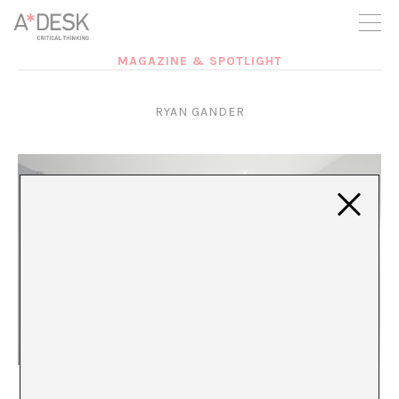
seguim necessitant-te per a poder seguir endavant. Ara pots
participar del projecte i recolzar-lo.
MAGAZINE & SPOTLIGHT
RYAN GANDER
Ryan Gander o la frustració plaent
Lorena Muñoz-Alonso