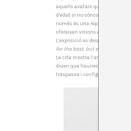
aquells avatars que els represen
d’edat si no sónconsiderats sub
només és una representació espec
ofereixen visions antagòniques. 
L’exposició es desplegava al vol
for the best, but expecting the 
La cita mostra l’ambivalència ent
diuen que hauries de ser, i el q
traspassa i configura.