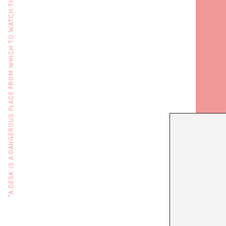
"A DESK IS A DANGEROUS PLACE FROM WHICH TO WATCH THE WORLD" (JOHN LE CARRÉ)