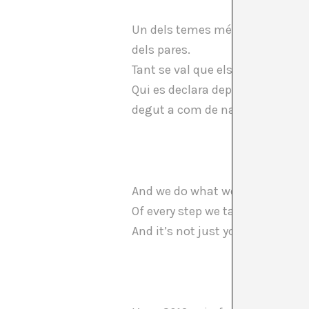
Un dels temes més misteriosos de
dels pares.
Tant se val que els fills siguin 
Qui es declara depositari d’aque
degut a com de natural li sembl
And we do what we do ‘cause w
Of every step we take is wrong,
And it’s not just you and me, t