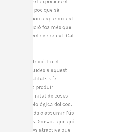
youth
. El títol de l’exposició el
bar a veure. El poc que sé
 logotip de la marca apareixia al
tol d’una exposició fos més que
ntut és un nínxol de mercat. Cal
 seva representació. En el
qualitats atribuïdes a aquest
u. Aquestes qualitats són
 la intenció de produir
ivitat i una infinitat de coses
la condició biològica del cos.
produir actituds o assumir l’ús
lògicament joves. (encara que qui
 realitat menys atractiva que