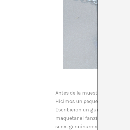
Antes de la muestra también hic
Hicimos un pequeño fanzine fot
Escribieron un guión y se ocupa
maquetar el fanzine. Fue una ex
seres genuinamente bellos. Cua