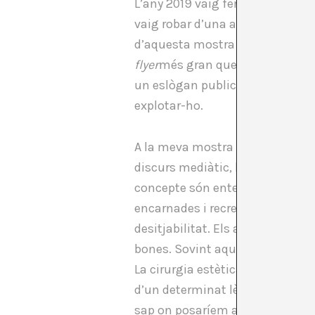
L’any 2019 vaig fer una exposici
vaig robar d’una altra mostra qu
d’aquesta mostra és que estava
flyer
més gran que el nom de l’ar
un eslògan publicitari. La joven
explotar-ho.
A la meva mostra tot girava al v
discurs mediàtic, la joventut es
concepte són enteses sempre com
encarnades i recreades als mitj
desitjabilitat. Els atributs de l
bones. Sovint aquesta joventut 
La cirurgia estètica o el maqui
d’un determinat lèxic. D’altra b
sap on posaríem aquest límit?)