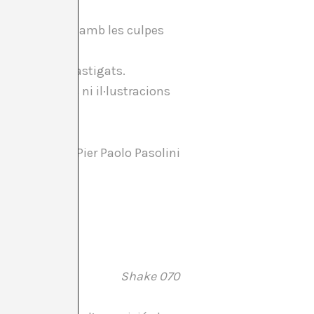
nats a carregar amb les culpes
hauran de ser castigats.
nse preàmbuls ni il·lustracions
ovani infelici
, Pier Paolo Pasolini
Shake 070