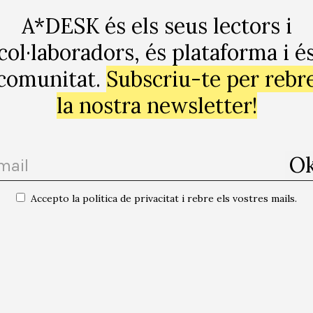
A*DESK és els seus lectors i
Imatge de l’obra Alphaville song
col·laboradors, és plataforma i é
comunitat.
Subscriu-te per rebr
la nostra newsletter!
Accepto la política de privacitat i rebre els vostres mails.