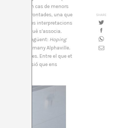
oportunitats o en cas de menors
s joventuts enfrontades, una que
SHARE
el cos. Aquestes interpretacions
imaginari amb què s’associa.
egir la frase següent:
Hoping
e
New wave
alemany Alphaville.
es i expectatives. Entre el que et
s hi ha una tensió que ens