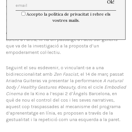
utilitzant com a materials base una sèrie de gestos i
textos, els primers obtinguts d’apps per a smartphones
relacionades amb la pràctica del ioga, els segons de
Accepto la política de privacitat i rebre els
retòriques publicitàries d’empreses de fitness, de
vostres mails.
referències al darwinisme espiritual i de cites d’autores
com Silvia Federici, Hannah Arendt i Foucault. D’una
edició a l’altra, hi ha un passatge a l’acte sui generis
que va de la investigació a la proposta d’un
empoderament col·lectiu.
Seguint el seu esdevenir, o vinculant-se a una
bidireccionalitat amb
Zen Fascist
, el 14 de març passat
Ariadna Guiteras va presentar la performance
A natural
body / Healthy Gestures #beauty
, dins el cicle
Embodied
Cinema
de la Kino a l’espai 2 d’Àngels Barcelona, en
què de nou el control del cos i les seves narratives,
aquest cop traspassades al mecanisme del programa
d’aprenentatge en línia, es proposen a través de la
gestualitat i la repetició com una esquerda a la paret.