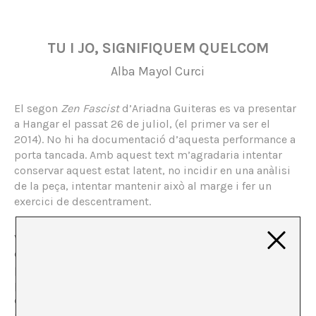
TU I JO, SIGNIFIQUEM QUELCOM
Alba Mayol Curci
El segon
Zen Fascist
d’Ariadna Guiteras es va presentar
a Hangar el passat 26 de juliol, (el primer va ser el
2014). No hi ha documentació d’aquesta performance a
porta tancada. Amb aquest text m’agradaria intentar
conservar aquest estat latent, no incidir en una anàlisi
de la peça, intentar mantenir això al marge i fer un
exercici de descentrament.
Veig en la meva ment el lloc i és un espai il·luminat, és
clar, no hi ha penombra. Som un grup bastant gran de
persones, hem portat matalassos de ioga, tovalloles de
platja i estovalles per seure-hi a sobre, el sòl s’ha
convertit en un
patchwork
de diferents colors i
materials. Hi ha una pilota gran de color groc de les que