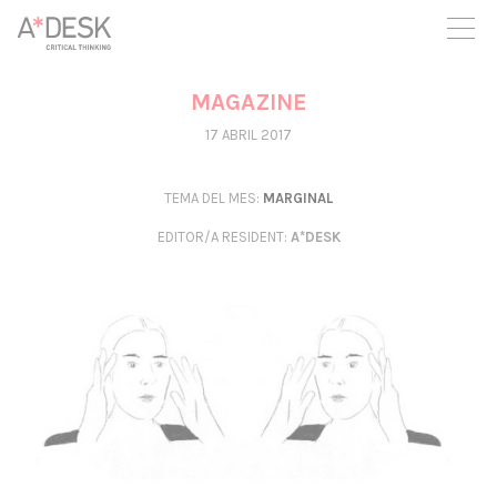
seguim necessitant-te per a poder seguir endavant. Ara pots
participar del projecte i recolzar-lo.
MAGAZINE
17 ABRIL 2017
TEMA DEL MES:
MARGINAL
EDITOR/A RESIDENT
:
A*DESK