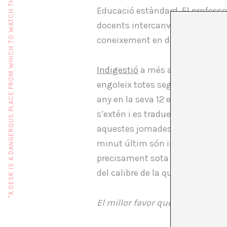
"A DESK IS A DANGEROUS PLACE FROM WHICH TO WATCH THE WORLD" (JOHN LE CARRÉ)
Educació estàndard. El profess
docents intercanviables i substi
coneixement en dosis.
Indigestió
a més a més del que t’
engoleix totes seguides les para
any en la seva 12 edició. El que
s’extén i es tradueix cap a una 
aquestes jornades on els ponent
minut últim són interrompudes p
precisament sota el condiciona
del calibre de la que cito a cont
El millor favor que li podem fer 