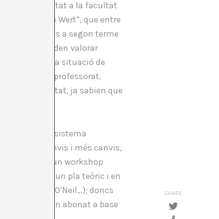
ora d’Universitat a la facultat
omenen la “llei Wert”, que entre
engües cooficials a segon terme
t que no es poden valorar
ió que deixen la situació de
mentable . El professorat,
eball de qualitat, ja sabien que
 gaire fe en el sistema
t a base de canvis i més canvis,
arlàvem durant un workshop
unciat, des d’un pla teòric i en
ogoff, Bishop, O’Neil…); doncs
SHARE
e de bé. S’hi han abonat a base