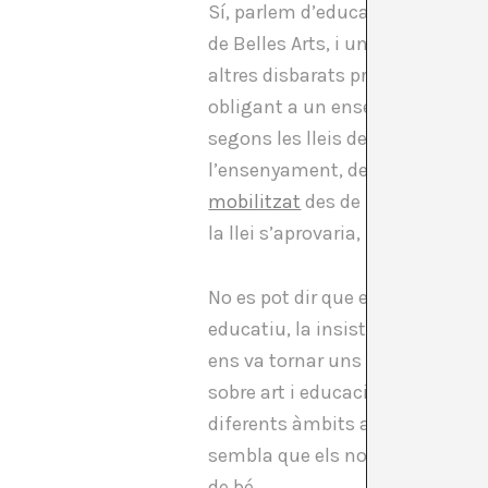
Sí, parlem d’educació i la respo
de Belles Arts, i una de les mil
altres disbarats promou el reto
obligant a un ensenyament en ca
segons les lleis de mercat; i to
l’ensenyament, de la recerca i d
mobilitzat
des de fa mesos en de
la llei s’aprovaria, premonició
No es pot dir que els que hem cr
educatiu, la insistència dels di
ens va tornar uns descreguts, 
sobre art i educació que es deia 
diferents àmbits acadèmics com e
sembla que els nostres governan
de bé.