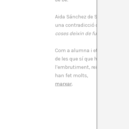
Aida Sánchez de Serdio enunciava
una contradicció constant, i c
coses deixin de funcionar. De v
Com a alumna i eterna estudiant,
de les que sí que he après, són
l’embrutiment, reivindicant que
han fet molts,
marxar
.