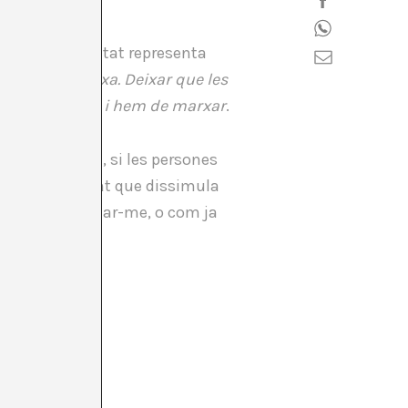
r a la universitat representa
 a una mateixa. Deixar que les
hem de carregar i hem de marxar
.
u de la lletra, si les persones
 Sóm un ornament que dissimula
ixar d’indigestar-me, o com ja