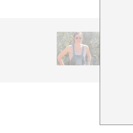
Caterina
paral·lel
desapren
‘art’… E
d’aquest
+ Veure 