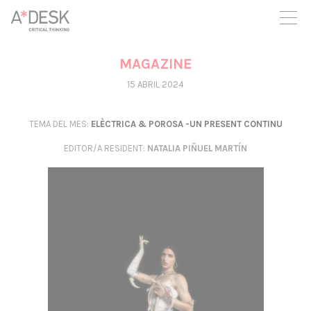
seguim necessitant-te per a poder seguir endavant. Ara pots
participar del projecte i recolzar-lo.
MAGAZINE
15 ABRIL 2024
TEMA DEL MES:
ELÈCTRICA & POROSA -UN PRESENT CONTINU
EDITOR/A RESIDENT
:
NATALIA PIÑUEL MARTÍN