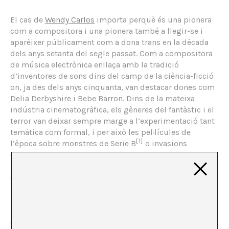
El cas de
Wendy Carlos
importa perquè és una pionera
com a compositora i una pionera també a llegir-se i
aparèixer públicament com a dona trans en la dècada
dels anys setanta del segle passat. Com a compositora
de música electrònica enllaça amb la tradició
d’inventores de sons dins del camp de la ciència-ficció
on, ja des dels anys cinquanta, van destacar dones com
Delia Derbyshire i Bebe Barron. Dins de la mateixa
indústria cinematogràfica, els gèneres del fantàstic i el
terror van deixar sempre marge a l’experimentació tant
temàtica com formal, i per això les pel·lícules de
[1]
l’època sobre monstres de Serie B
o invasions
extraterrestres no posaven pegues a contractar dones
per a fer el disseny de so i la banda sonora. Amb Wendy
a més va arribar l’èxit i el mainstream a la composició i
producció electròniques. Va néixer en un poblet de
Rhode Island en 1939. Va estudiar física i música, en
1962 es va traslladar a Nova York, ciutat en la qual avui
encara resideix i va cursar un Màster en música en la