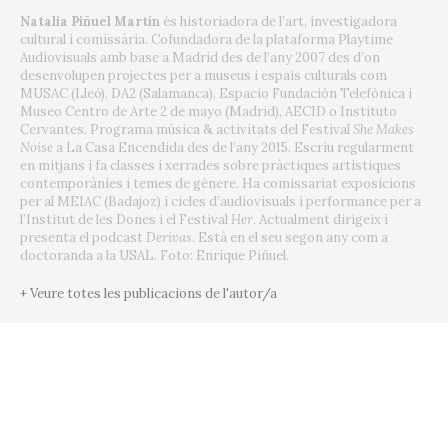
Natalia Piñuel Martín
és historiadora de l’art, investigadora
cultural i comissària.
Cofundadora de la plataforma Playtime
Audiovisuals amb base a Madrid des de l’any 2007 des d’on
desenvolupen projectes per a museus i espais culturals com
MUSAC (Lleó), DA2 (Salamanca), Espacio Fundación Telefónica i
Museo Centro de Arte 2 de mayo (Madrid), AECID
o Instituto
Cervantes.
Programa música & activitats del Festival
She Makes
Noise
a La Casa Encendida des de l’any 2015. Escriu regularment
en mitjans i fa classes i xerrades sobre pràctiques artístiques
contemporànies i temes de gènere.
Ha comissariat exposicions
per al MEIAC (Badajoz) i cicles d’audiovisuals i performance per a
l’Institut de les Dones i el Festival
Her
.
Actualment dirigeix i
presenta el podcast
Derivas
.
Està en el seu segon any com a
doctoranda a la USAL. Foto: Enrique Piñuel.
+ Veure totes les publicacions de l'autor/a