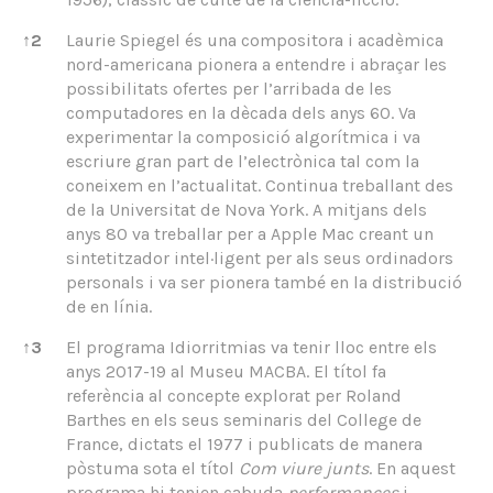
↑
2
Laurie Spiegel és una compositora i acadèmica
nord-americana pionera a entendre i abraçar les
possibilitats ofertes per l’arribada de les
computadores en la dècada dels anys 60. Va
experimentar la composició algorítmica i va
escriure gran part de l’electrònica tal com la
coneixem en l’actualitat. Continua treballant des
de la Universitat de Nova York. A mitjans dels
anys 80 va treballar per a Apple Mac creant un
sintetitzador intel·ligent per als seus ordinadors
personals i va ser pionera també en la distribució
de en línia.
↑
3
El programa Idiorritmias va tenir lloc entre els
anys 2017-19 al Museu MACBA. El títol fa
referència al concepte explorat per Roland
Barthes en els seus seminaris del College de
France, dictats el 1977 i publicats de manera
pòstuma sota el títol
Com viure junts
. En aquest
programa hi tenien cabuda
performances
i