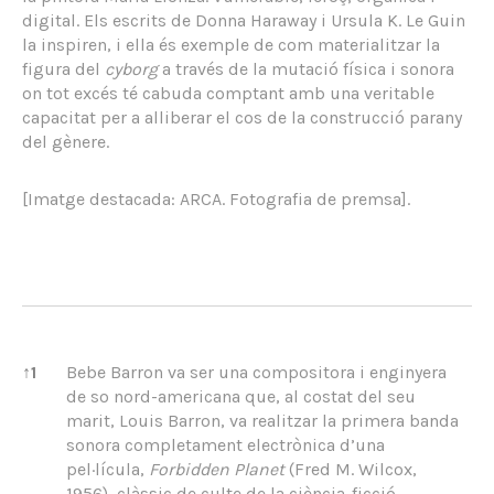
digital. Els escrits de Donna Haraway i Ursula K. Le Guin
la inspiren, i ella és exemple de com materialitzar la
figura del
cyborg
a través de la mutació física i sonora
on tot excés té cabuda comptant amb una veritable
capacitat per a alliberar el cos de la construcció parany
del gènere.
[Imatge destacada: ARCA. Fotografia de premsa].
References
↑
1
Bebe Barron va ser una compositora i enginyera
de so nord-americana que, al costat del seu
marit, Louis Barron, va realitzar la primera banda
sonora completament electrònica d’una
pel·lícula,
Forbidden Planet
(Fred M. Wilcox,
1956), clàssic de culte de la ciència-ficció.