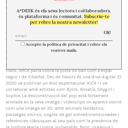
després a Barcelona. Els orígens importen, ja que des
de petita va cursar piano i va tenir una excel·lent
A*DESK és els seus lectors i col·laboradors,
formació, també va poder viatjar al nord i començar a
és plataforma i és comunitat.
Subscriu-te
publicar cançons aprofitant el bon acolliment dels
per rebre la nostra newsletter!
ritmes urbans llatins per part del públic general
europeu i estatunidenc, blanc, s’entén. El 2018 es va
definir com a persona de gènere no binari, mentre que
Accepto la política de privacitat i rebre els
més endavant, el 2019, manifestar-se com a dona
trans
.
vostres mails.
La seva trajectòria va arrencar el 2017 quan va començar
a punxar i a performar de manera autodidacta en un
club del Lower East Side. Com tantes altres artistes
trans, ARCA parla sobre la pista de ball com a espai
segur i de llibertat. Des de llavors és una diva digital. El
2020 va publicar un disc espectacular
KiCk i
i va
col·laborar amb artistes com Björk, Rosalía, Shygirl i
Sophie. La desconstrucció del pop està fortament
arrelada en la seva imatge i videoclips on apareix sovint
com una imatge en 3D, amb animals fantàstics,
paisatges onírics, ungles de gel sobredimensionades i
referències clàssiques al seu país com la presència de
la pintora María Lionza. Vulnerable, feroç, orgànica i