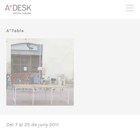
seguim necessitant-te per a poder seguir endavant. Ara pots
participar del projecte i recolzar-lo.
A*Table
Del 7 al 25 de juny 2011