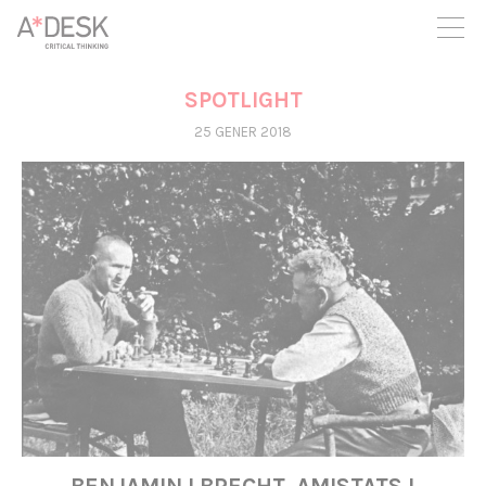
seguim necessitant-te per a poder seguir endavant. Ara pots
participar del projecte i recolzar-lo.
SPOTLIGHT
25 GENER 2018
BENJAMIN I BRECHT. AMISTATS I