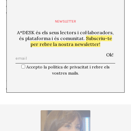
de les nostres relacions. No som amos de les nostres
conclusions ni de les nostres resolucions “(Brecht)
NEWSLETTER
A*DESK és els seus lectors i col·laboradors,
és plataforma i és comunitat.
Subscriu-te
per rebre la nostra newsletter!
Accepto la política de privacitat i rebre els
vostres mails.
SHARE