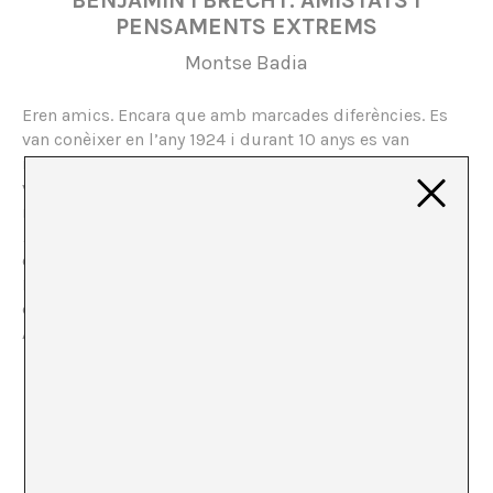
PENSAMENTS EXTREMS
Montse Badia
Eren amics. Encara que amb marcades diferències. Es
van conèixer en l’any 1924 i durant 10 anys es van
retrobar, van jugar a escacs i van compartir projectes,
vacances i exilis. No podien ser més diferents i, al
mateix temps, copartícips de múltiples afinitats.
Benjamin und Brecht. Denken in Extremen
és una
exposició fruit d’un busseig exhaustiu en els arxius de
Brecht i Benjamin, dipositats a l’Akademie der Künste,
que inclou comentaris de coetanis, com Teodor W.
Adorno, Ernst Bloch, Ruth Berlau o Hannah Arendt.