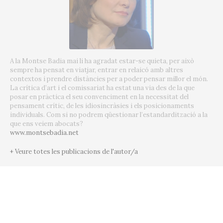
A la Montse Badia mai li ha agradat estar-se quieta, per això
sempre ha pensat en viatjar, entrar en relaicó amb altres
contextos i prendre distàncies per a poder pensar millor el món.
La crítica d’art i el comissariat ha estat una via des de la que
posar en pràctica el seu convenciment en la necessitat del
pensament crític, de les idiosincràsies i els posicionaments
individuals. Com si no podrem qüestionar l’estandardització a la
que ens veiem abocats?
www.montsebadia.net
+ Veure totes les publicacions de l'autor/a