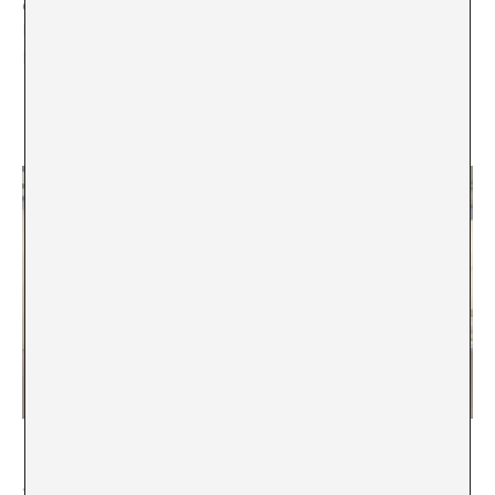
diferents temes: escacs, ràdio, crisi i crítica, feixisme,
Kafka i Marx, entre altres, que permeten establir
paral•lelismes amb el nostre present.
Junts van planejar escriure una novel·la de detectius,