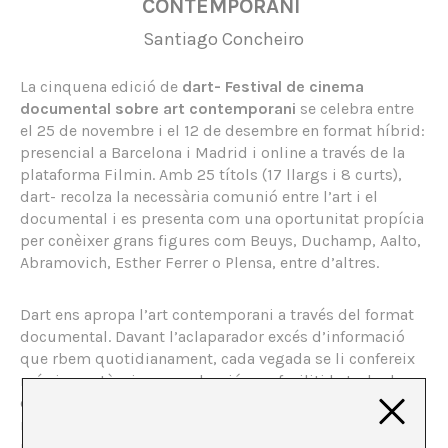
CONTEMPORANI
Santiago Concheiro
La cinquena edició de
dart- Festival de cinema
documental sobre art contemporani
se celebra entre
el 25 de novembre i el 12 de desembre en format híbrid:
presencial a Barcelona i Madrid i online a través de la
plataforma Filmin. Amb 25 títols (17 llargs i 8 curts),
dart- recolza la necessària comunió entre l’art i el
documental i es presenta com una oportunitat propícia
per conèixer grans figures com Beuys, Duchamp, Aalto,
Abramovich, Esther Ferrer o Plensa, entre d’altres.
Dart ens apropa l’art contemporani a través del format
documental. Davant l’aclaparador excés d’informació
que rbem quotidianament, cada vegada se li confereix
més importància a una elecció que faciliti la trobada
dels usuaris amb la cultura. La selecció realitzada any
rere any per dart en dona bon compte: propostes
plurals i de qualitat que uneixen arts audiovisuals,