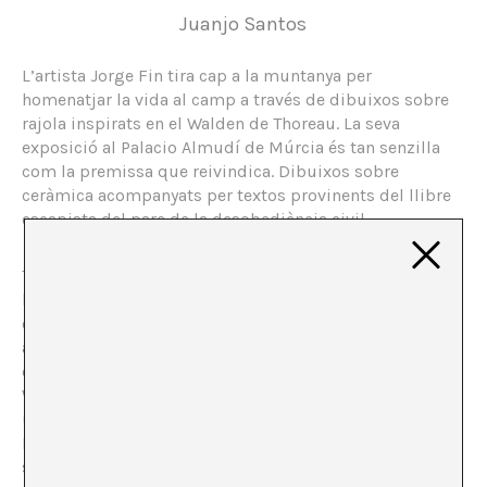
Juanjo Santos
L’artista Jorge Fin tira cap a la muntanya per
homenatjar la vida al camp a través de dibuixos sobre
rajola inspirats en el Walden de Thoreau. La seva
exposició al Palacio Almudí de Múrcia és tan senzilla
com la premissa que reivindica. Dibuixos sobre
ceràmica acompanyats per textos provinents del llibre
escapista del pare de la desobediència civil.
Thoreau va deixar el treball familiar en una fàbrica de
llapis a Concord per viure de forma austera a la natura i
escriure un diari de la seva experiència. “Walden, o vida
al bosc”, es publicaria el 1854, sintetitzant en paraules
els dos anys, dos mesos i dos dies que havia passat a
Walden Pond. Jorge Fin va abandonar la seva carrera en
un banc a Londres el 1988, per instal·lar-se a l’horta de
Molina de Segura, a Múrcia, seguint un model de vida
senzill, envoltat de natura, i dedicat a la pintura i a la