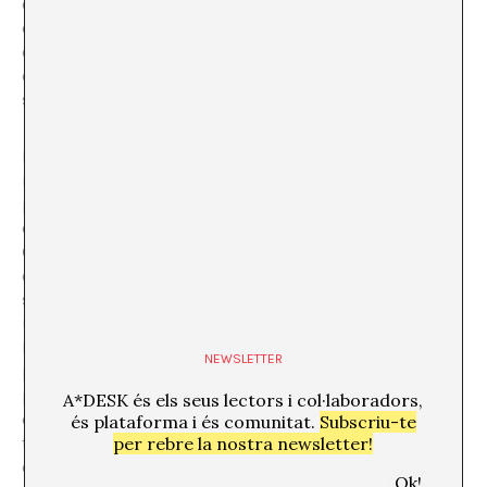
ones de l’aigua que en una altra de les seves
col·leccions de rajoles conformen un haiku pintat. “Ones
circulars, en línies de bellesa” sobre rajoles, material
destinat a protegir l’espai domèstic, o a decorar el lloc
sumptuós, com un palau del llevant espanyol.
La presència dels núvols no és nova per a aquest artista,
membre 0027 de la “
Cloud Appreciation Society
”, i
pintor oficial de celatges des de fa dècades. Núvols que
cotitzen a l’alça en un mercat de valors diferent al de la
City de Londres. Jorge Fin, artista que no només mira
cap amunt, sinó també cap endavant (del seu cap va
sorgir la idea de la Mediterranean Iceberg Association,
un presumpte col·lectiu d’avistadors d’icebergs a la
Mediterrània, als quals pressuposo dotats d’una gran
NEWSLETTER
paciència), i cap avall; a les formigues, les granotes, les
plantes i les empremtes, i que dedica el seu temps a
A*DESK és els seus lectors i col·laboradors,
crear instàncies que ens facin perdre -o guanyar- el
és plataforma i és comunitat.
Subscriu-te
temps amb l’albirament de les seves obres, i després
per rebre la nostra newsletter!
de la contemplació, potser treure alguna idea d’aquest