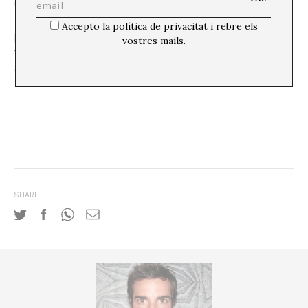
manual per tirar-se a la muntanya.
Accepto la política de privacitat i rebre els
[1]
Teoria que defensen, entre altres, el biògraf oficial de
vostres mails.
Thoreau, en Richardson, R. D. (2017).
Thoreau: Biografía
de un pensador salvaje
. Madrid: Errata naturae.
SHARE