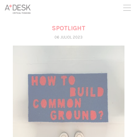
seguim necessitant-te per a poder seguir endavant. Ara pots
participar del projecte i recolzar-lo.
SPOTLIGHT
06 JULIOL 2023