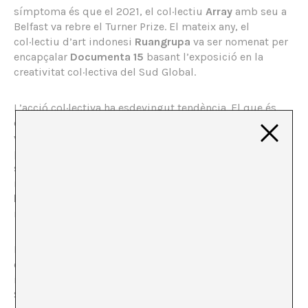
símptoma és que el 2021, el col·lectiu
Array
amb seu a
Belfast va rebre el Turner Prize. El mateix any, el
col·lectiu d’art indonesi
Ruangrupa
va ser nomenat per
encapçalar
Documenta 15
basant l’exposició en la
creativitat col·lectiva del Sud Global.
L’acció col·lectiva ha esdevingut tendència. El que és
col·lectiu contraresta l’individualisme d’un món que
viu polaritzat. A més, les institucions estan sota pressió
per abordar el canvi social. La inclusió, accessibilitat,
sostenibilitat i ètica són conceptes incorporats a la
nova definició de museu aprovada el 2022 a Praga per
l’ICOM, Confederació Internacional de Museus
. La
mobilització social ha estat institucionalitzada.
MOMENTUM 12 es presenta com el lloc on anar més
enllà de la divisió i explorar allò que sorgeix
intuïtivament en reunir persones, llocs i temps.
S’identifica amb altres “col·lectius de col·lectius” amb