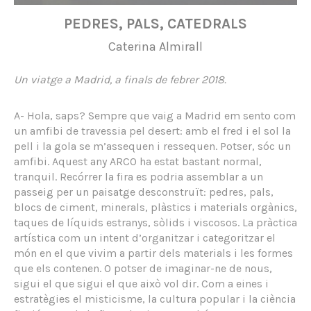
PEDRES, PALS, CATEDRALS
Caterina Almirall
Un viatge a Madrid, a finals de febrer 2018.
A- Hola, saps? Sempre que vaig a Madrid em sento com
un amfibi de travessia pel desert: amb el fred i el sol la
pell i la gola se m’assequen i ressequen. Potser, sóc un
amfibi. Aquest any ARCO ha estat bastant normal,
tranquil. Recórrer la fira es podria assemblar a un
passeig per un paisatge desconstruït: pedres, pals,
blocs de ciment, minerals, plàstics i materials orgànics,
taques de líquids estranys, sòlids i viscosos. La pràctica
artística com un intent d’organitzar i categoritzar el
món en el que vivim a partir dels materials i les formes
que els contenen. O potser de imaginar-ne de nous,
sigui el que sigui el que això vol dir. Com a eines i
estratègies el misticisme, la cultura popular i la ciència