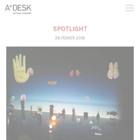
seguim necessitant-te per a poder seguir endavant. Ara pots
participar del projecte i recolzar-lo.
SPOTLIGHT
28 FEBRER 2018