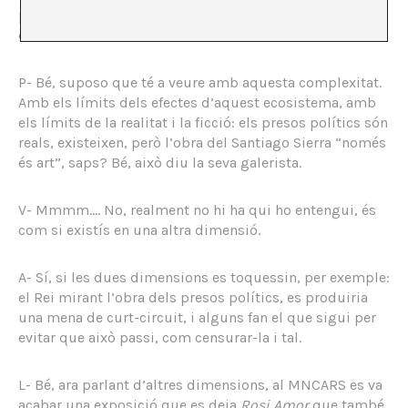
passat amb l’obra dels presos polítics, que l’han
censurada…
P- Bé, suposo que té a veure amb aquesta complexitat.
Amb els límits dels efectes d’aquest ecosistema, amb
els límits de la realitat i la ficció: els presos polítics són
reals, existeixen, però l’obra del Santiago Sierra “només
és art”, saps? Bé, això diu la seva galerista.
V- Mmmm…. No, realment no hi ha qui ho entengui, és
com si existís en una altra dimensió.
A- Sí, si les dues dimensions es toquessin, per exemple:
el Rei mirant l’obra dels presos polítics, es produiria
una mena de curt-circuit, i alguns fan el que sigui per
evitar que això passi, com censurar-la i tal.
L- Bé, ara parlant d’altres dimensions, al MNCARS es va
acabar una exposició que es deia
Rosi Amor
que també