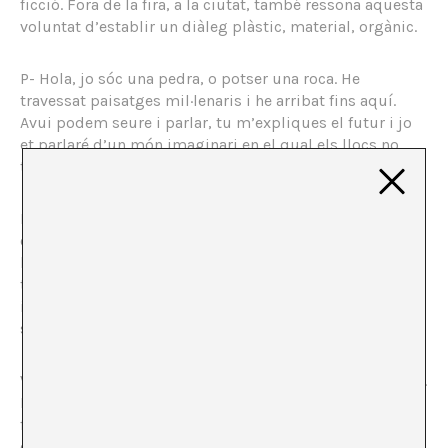
ficció. Fora de la fira, a la ciutat, també ressona aquesta
voluntat d’establir un diàleg plàstic, material, orgànic.
P- Hola, jo sóc una pedra, o potser una roca. He
travessat paisatges mil·lenaris i he arribat fins aquí.
Avui podem seure i parlar, tu m’expliques el futur i jo
et parlaré d’un món imaginari en el qual els llocs no
tenen noms perquè no tenen límits.
L- Ei, hola, jo sóc un líquid. No sóc cap líquid en
concret, sóc la idea d’un líquid. De fet, ni tan sols
sóc
líquid ara mateix, m’he quedat sec, sòlid -com tu- per
tal de poder representar tots els líquids. Sóc d’un color
indefinit, tirant a groc pàl·lid, i una mica llefiscós, com
si fes molta estona que m’he vessat aquí damunt.
V- Mmmhhh jo, en canvi, sóc un color… sóc el color verd.
Represento el món natural, però també represento el
futur, represento tot allò on us podeu projectar per
esdevenir altres. Represento l’esperança, represento la