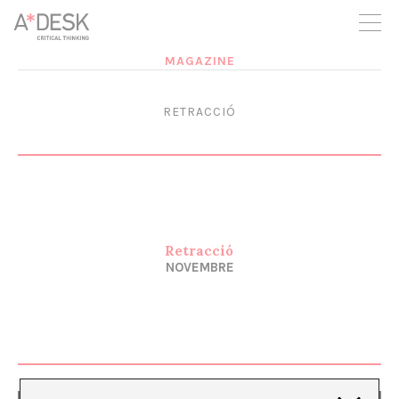
seguim necessitant-te per a poder seguir endavant. Ara pots
participar del projecte i recolzar-lo.
MAGAZINE
RETRACCIÓ
Retracció
NOVEMBRE