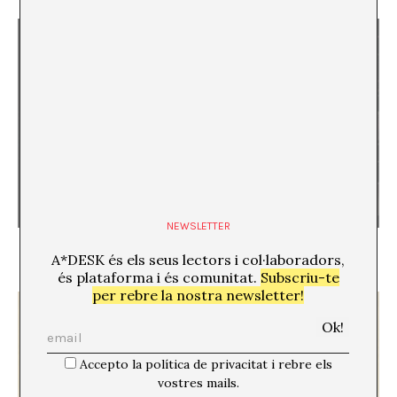
NEWSLETTER
Retracció [2/5]
Peter Freund
A*DESK és els seus lectors i col·laboradors,
és plataforma i és comunitat.
Subscriu-te
per rebre la nostra newsletter!
Accepto la política de privacitat i rebre els
vostres mails.