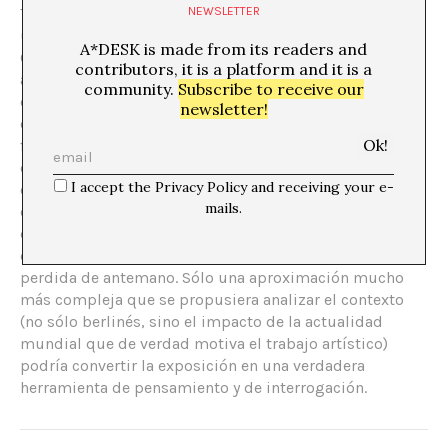
Tendenzen. No cabe duda que Berlín es una ciudad con
NEWSLETTER
una intensa, más que frenética, actividad cultural.
A*DESK is made from its readers and
Curiosamente, uno de los motivos por los cuales tantos
contributors, it is a platform and it is a
artistas se instalan en ella es la cantidad de espacios
community.
Subscribe to receive our
disponibles y los bajos costes de los alquileres (no
newsletter!
olvidemos que coincidiendo con el final de la guerra
fría numerosos espacios quedaron en desuso). Berlín
es, pues, muchas ciudades en una y también una
I accept the Privacy Policy and receiving your e-
ciudad llena de contradicciones y en la que conviven
mails.
diferentes escenas culturales. Por eso, cualquier intento
de intentar explicarla a partir de una reducida selección
de pinturas, vídeos o instalaciones es una batalla
perdida de antemano. Sólo una aproximación mucho
más compleja que se propusiera analizar el contexto
(no sólo berlinés, sino el impacto de la actualidad
mundial que de verdad motiva el trabajo artístico)
podría convertir la exposición en una verdadera
herramienta de pensamiento y de interrogación.