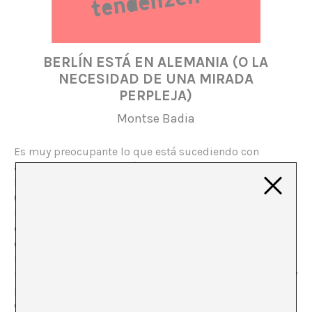
BERLÍN ESTÁ EN ALEMANIA (O LA
NECESIDAD DE UNA MIRADA
PERPLEJA)
Montse Badia
Es muy preocupante lo que está sucediendo con
algunas estructuras artísticas de Barcelona que hasta
hace muy poco ejercían un papel clave en el apoyo a la
(llamémosla) creación joven. Es el caso del Espai 13 de
la Fundación Joan Miró que recientemente ha cedido su
espacio a las producciones de los alumnos de una
escuela de arte (una escuela de calidad como Le
Fresnoy, pero una escuela al fín y al cabo) o Montcada,
un espacio ahora diluído en el contexto de Caixaforum y
probablemente llamado a desaparecer silenciosamente
en una o dos temporadas más…