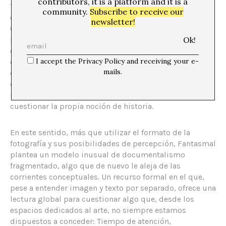
contributors, it is a platform and it is a
Thelema, sociedad secreta basada en la magia y el
community.
Subscribe to receive our
esoterismo creada en Cefalú (Sicília) por Aleister
newsletter!
Crowley en 1920, y clausurada tres años después por
Mussolini debido a sus “actitudes indeseables”. En
definitiva, relatos oscuros, desconocidos, dudosos u
I accept the Privacy Policy and receiving your e-
olvidados que Koester recupera de forma ágil, sin
mails.
didactismo naif ni intelectualización premeditada, para
construir así un imaginario conceptual repleto de
referentes históricos que precisamente le permiten
cuestionar la propia noción de historia.
En este sentido, más que utilizar el formato de la
fotografía y sus posibilidades de percepción, Fantasmal
plantea un modelo inusual de documentalismo
fragmentado, algo que de nuevo le aleja de las
corrientes conceptuales. Un recurso formal en el que,
pese a entender imagen y texto por separado, ofrece una
lectura global para cuestionar algo que, desde los
espacios dedicados al arte, no siempre estamos
dispuestos a conceder: Tiempo de atención,