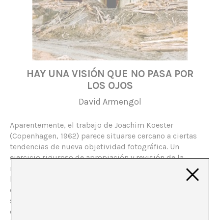
HAY UNA VISIÓN QUE NO PASA POR
LOS OJOS
David Armengol
Aparentemente, el trabajo de Joachim Koester
(Copenhagen, 1962) parece situarse cercano a ciertas
tendencias de nueva objetividad fotográfica. Un
ejercicio riguroso de apropiación y revisión de la
realidad que, de forma conceptual y fría, nos enfrenta a
la imagen de nuestro entorno y a lo que ésta implica a
distintos niveles. No obstante, quizás lo más
significativo del proceso de trabajo de Koester se
encuentra en su insistencia por desvelar desde la