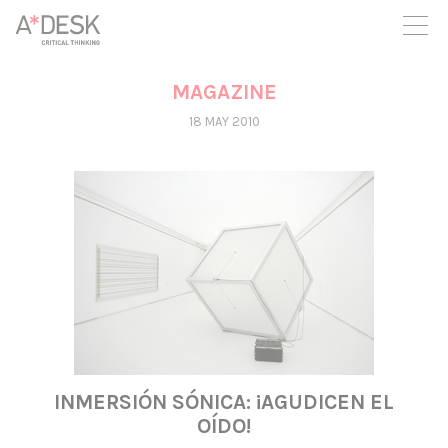
you believe in A*DESK, we need your backing to be able to
continue. You can now participate in the project by supporting
it. You can choose how much you want to contribute to the
project.
MAGAZINE
You can decide how much you want to bring to the project.
18 MAY 2010
INMERSIÓN SÓNICA: ¡AGUDICEN EL
OÍDO!