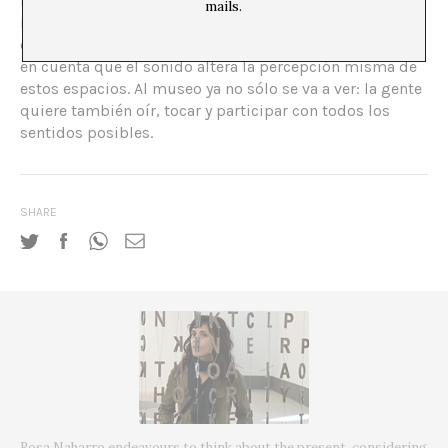
reto museográfico para las primeras: presentar un arte
mails.
invisible en un espacio específico y hacer que la lectura
de las obras sea comprensible para el público teniendo
en cuenta que el sonido altera la percepción misma de
estos espacios. Al museo ya no sólo se va a ver: la gente
quiere también oír, tocar y participar con todos los
sentidos posibles.
SHARE
Rosa Naharro endeavours to think about the present, considering