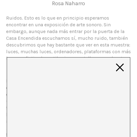
Rosa Naharro
Ruidos. Esto es lo que en principio esperamos
encontrar en una exposición de arte sonoro. Sin
embargo, aunque nada más entrar por la puerta de la
Casa Encendida escuchamos sí, mucho ruido, también
descubrimos que hay bastante que ver en esta muestra:
luces, muchas luces, ordenadores, plataformas con más
luces, sofisticados artilugios y pantallas parpadeantes.
La Casa Encendida en Madrid, siempre tan proclive a lo
experimental, expone una muestra dedicada en
exclusiva al arte sonoro. Una disciplina que en los
últimos años ha estado muy presente a través de
festivales, como In Sonora o Sonar, aunque son pocas
las instituciones en España que se han arriesgado a
realizar una exposición monográfica sobre el tema.
Lost
in Sound
en el CGAC (2006),
HyperSounds
en el Reina
Sofía (2009) y las más recientes, la de John Cage