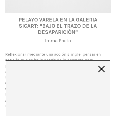
PELAYO VARELA EN LA GALERIA
SICART: “BAJO EL TRAZO DE LA
DESAPARICIÓN”
Imma Prieto
Reflexionar mediante una acción simple, pensar en
aquello que se halla detrás de lo aparente para
percatarse, quizá, de que el rastro no es más que
ausencia. Reconocer lo visible como símbolo de lo
invisible, asumir que aquello que aparece es el rastro
de la desaparición, de lo que ya no está. Trazos
entendidos a modo de cerrojo, llaves que conducen al
baúl de la memoria personal y colectiva con el fin de
ganar la batalla al olvido, de recuperar lo que
ilegítimamente nos fue sustraído.