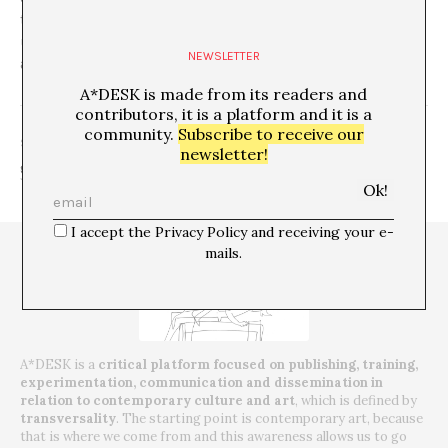
trabajo potenciado y enlazado que fuerce una ruptura y
un permanente ejercicio crítico con respecto a las
NEWSLETTER
actuales dinámicas culturales.
A*DESK is made from its readers and
contributors, it is a platform and it is a
community.
Subscribe to receive our
SHARE
newsletter!
I accept the Privacy Policy and receiving your e-
mails.
A*DESK is a
critical platform focused on publishing, training,
experimentation, communication and dissemination in
relation to contemporary culture and art
, which is defined by
transversality
. The starting point is contemporary art, because
that is where we come from and this awareness allows us to go