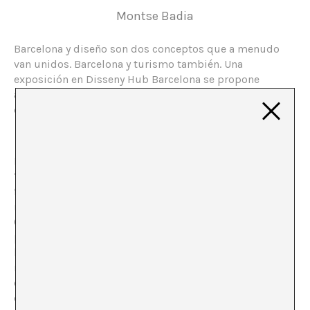
Montse Badia
Barcelona y diseño son dos conceptos que a menudo
van unidos. Barcelona y turismo también. Una
exposición en Disseny Hub Barcelona se propone
analizar el fenómeno del turismo y el papel que juega el
diseño en dicho fenómeno.
No cabe duda que Barcelona ha sabido inventarse y
“diseñarse” como marca. Un plan de marketing que
funcionó muy bien a principios de los años 90, con la
remodelación de la ciudad con motivo de los Juegos
Olímpicos del año 1992 y que no funcionó tan bien a
principios del siglo XXI, con la coartada del Forum de
las Culturas. Todos y cada uno de los meses del año,
miles de turistas llegan a la ciudad con el ánimo de
descubrir la playa y el sol, una ciudad amable y
cómoda, un modelo de plan urbanístico, la ciudad del