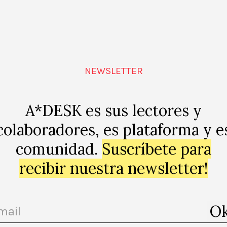
os escogidos tengan mucho de eslogan, ‘Breaking the ice
se que inventara Saatchi&Saatchi para el Partido Conse
 most outstanding feature of the Soviet Union’, un juego 
NEWSLETTER
a alegría es la característica más sorprendente de la Un
supercoleccionista, al hombre-anuncio, se le está acaba
A*DESK es sus lectores y
o, como dice el actual CEO de Saatchi&Saatchi Kevin Ro
o ‘Babble’, no ha suscitado la curiosidad de los anterior
colaboradores, es plataforma y e
s fácil encontrar reseñas sobre éste en Google. Sobre ‘M
comunidad.
Suscríbete para
190.000 sobre ‘Be the worst you can be’, obra de la que 
recibir nuestra newsletter!
 Shop. Sin embargo, Amazon España aún te ofrece la op
so, porque Saatchi ya no es tan sensacional como cuand
ros de la Royal Academy, o más bien porque a veces me 
dido mirarle con menos reservas. Como la periodista La
re las exposiciones otorgar «todo el crédito a Saatchi po