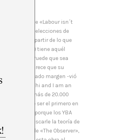
’ está lejos de «Labour isn´t
rvador en las elecciones de
de palabras a partir de lo que
ión Soviética») tiene aquél
ndo el fuelle. Puede que sea
berts, pero parece que su
es. Quizá ha faltado margen -vió
s
y name is Saatchi and I am an
se han vendido más de 20.000
ortunidad de ser el primero en
o Sensations, porque los YBA
da pereza buscarle la teoría de
ura Cumming, de «The Observer»,
r mostrar toda esta obra al