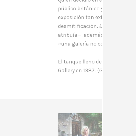
público británico y hacer crecer
exposición tan extensa de arte 
desmitificación. ¿Por qué estas
atribuía—, además, el poder de l
«una galería no comercial», co
El tanque lleno de petróleo de la
Gallery en 1987. (Gracias, Anton
A menudo
explica q
como tod
el arte y