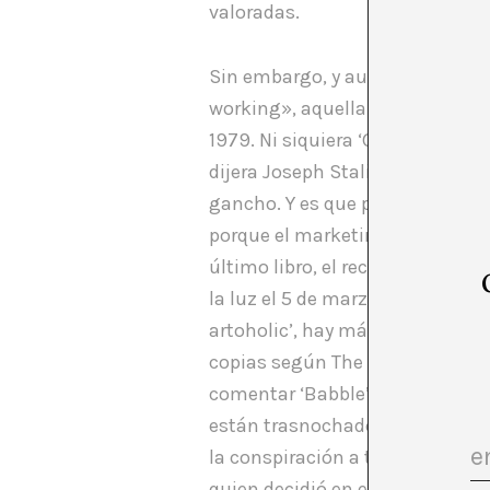
valoradas.
Sin embargo, y aunque los títul
working», aquella ingeniosa fra
1979. Ni siquiera ‘Gaiety is the
dijera Joseph Stalin en 1935 («L
gancho. Y es que parece que al 
porque el marketing está muert
último libro, el recién publicad
la luz el 5 de marzo-, pero no e
artoholic’, hay más de 8.000, y 
copias según The Guardian Book
comentar ‘Babble’. Quizá por e
están trasnochados o son miemb
la conspiración a todo, he deci
quien decidió en el artículo sob