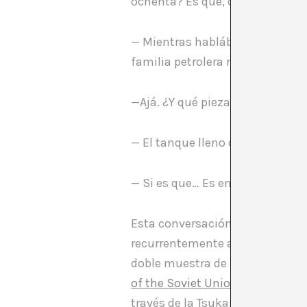
ochenta? Es que, cuando las co
— Mientras hablábais, he buscad
familia petrolera rusa.
—Ajá. ¿Y qué pieza conserva Saa
— El tanque lleno de petróleo.
— Si es que… Es empezar a busca
Esta conversación a varias voce
recurrentemente a ella. Me inco
doble muestra de la Saatchi Gal
of the Soviet Union: New art fr
través de la Tsukanov Family F