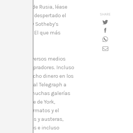
stratégicos» de Rusia, léase
tención que ha despertado el
SHARE
 de Christie’s y Sotheby’s
 acaso, es más. El que más
e se vale de diversos medios
ectadores, compradores. Incluso
án gastando mucho dinero en los
ebecca Wilson al Telegraph a
n «no existen muchas galerías
lacio del duque de York,
los grandes formatos y el
 salas, blancas y austeras,
s más deseables e incluso