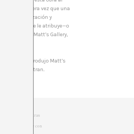
abo, es la primera vez que una
d de democratización y
a. A Saatchi se le atribuye—o
el director de Matt’s Gallery,
ard Wilson, la produjo Matt’s
nes, se encuentran.
or el tejado, mientras
ga, no le crean). Y
 outsider, se atreve con