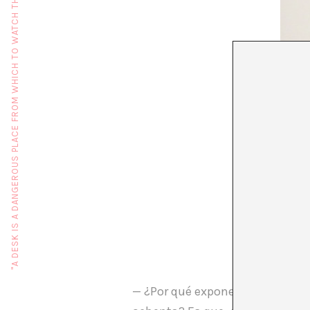
"A DESK IS A DANGEROUS PLACE FROM WHICH TO WATCH THE WORLD" (JOHN LE CARRÉ)
— ¿Por qué exponer a artistas ru