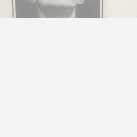
A FAVOR DE SAATCHI
Leire Ventas Aldabaldetreku
sos, estos artistas rusos, y por qué ahora? ¿Qué ocurría 