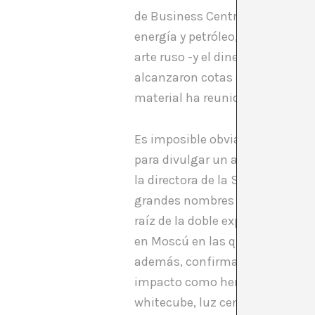
de Business Centre Investment G
energía y petróleo, de pertenec
arte ruso -y el dinero ruso- en 
alcanzaron cotas de 37 millones
material ha reunido.
Es imposible obviar los orígene
para divulgar un anuncio de car
la directora de la Saatchi Gall
grandes nombres del arte occid
raíz de la doble exposición, a
en Moscú en las que estos artis
además, confirma el sello Charl
impacto como herramientas de se
whitecube, luz cenital clara y 