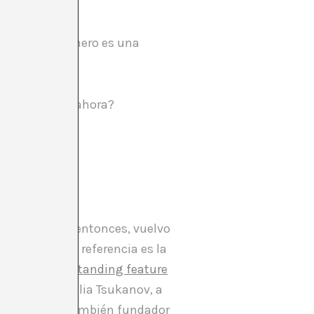
os que pone dinero es una
elto a exponer ahora?
anas. Y desde entonces, vuelvo
la que hacían referencia es la
 the most outstanding feature
tchi es la familia Tsukanov, a
gor Tsukanov, también fundador