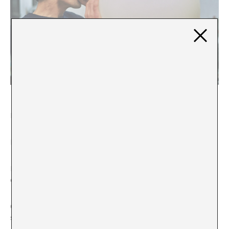
Busca un bloque de madera maciza.
Elige uno lo levanta lo deja caer.
Elige otro lo levanta camina en círculo uno dos tres
círculos.
Con este peso sí puedo caminar, dice y lo vuelve a
soltar.