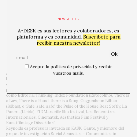
NEWSLETTER
A*DESK es sus lectores y colaboradores, es
plataforma y es comunidad.
Suscríbete para
recibir nuestra newsletter!
Acepto la política de privacidad y recibir
vuestros mails.
Alex Reynolds reside y trabaja entre Bruselas y Berlín. Sus obras
han sido recibidas en buzones, habladas por bocas ajenas,
escuchadas por teléfono o seguidas por las calles de una ciudad
para asentarse entre pantallas y bafles en exposiciones o cines,
como Editorial Thinking, Index Foundation (Estocolmo), There is
a Law, There is a Hand, there is a Song, Guggenheim Bilbao
(Bilbao), o ‘Safe, safe, safe’, the Pulse of the House Beat Softly, La
Panera (Lleida), FIDMarseille film festival, Les Rencontres
Internationales, Cinematek, Aesthetica Film Festival y
Kunstfilmtage Düsseldorf.
Reynolds es profesora invitada en KASK, Gante, y miembro del
grupo de investigación Social Acoustics – Communities in