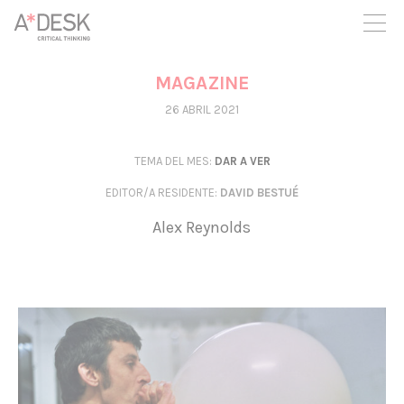
crees también en A*DESK seguimos necesitándote para poder
seguir adelante. Ahora puedes participar del proyecto y
apoyarlo.
MAGAZINE
26 ABRIL 2021
TEMA DEL MES:
DAR A VER
EDITOR/A RESIDENTE
:
DAVID BESTUÉ
Alex Reynolds