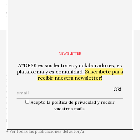
SHARE
NEWSLETTER
A*DESK es sus lectores y colaboradores, es
plataforma y es comunidad.
Suscríbete para
A*DESK es una
plataforma crítica centrada en la edición, la
recibir nuestra newsletter!
formación, la experimentación, la comunicación y la difusión
en relación a la cultura y el arte contemporáneos,
que se
define desde la
transversalidad
. El punto de partida es el arte
contemporáneo, porque es de allí de donde venimos y esta
Acepto la política de privacidad y recibir
consciencia nos permite ir mucho más allá, incorporar otras
disciplinas y formas del pensamiento para hablar y debatir sobre
vuestros mails.
temas que son de relevancia y de urgencia para entender nuestro
presente.
+ Ver todas las publicaciones del autor/a