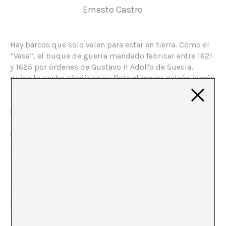
Ernesto Castro
Hay barcos que solo valen para estar en tierra. Como el
“Vasa”, el buque de guerra mandado fabricar entre 1621
y 1625 por órdenes de Gustavo II Adolfo de Suecia,
quien buscaba añadir en su flota el mayor galeón jamás
hecho, armado con 64 cañones y una dotación de 30
marineros y 300 soldados, siendo su triste destino
escorarse y hundirse durante su bautismo a escasos
metros del puerto de Estocolmo. Los ingenieros
calcularon adecuadamente las magnitudes para un
puente de cañones; Gustavo tuvo que pedir doble
ración para enviar esta mala bestia a pique.
Polizone
, la instalación interactiva con que culmina la
iniciativa
Huesped
, propuesta por INTACT Project y
alojada en Medialab-Prado, cuyo objetivo consiste en
utilizar la tecnología para simular una travesía