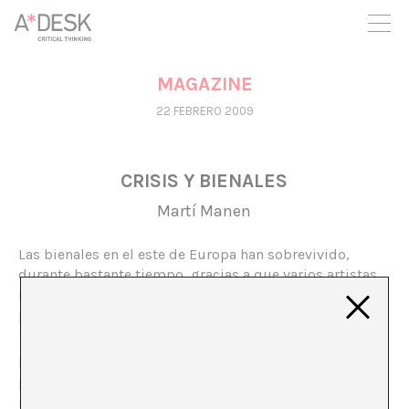
crees también en A*DESK seguimos necesitándote para poder
seguir adelante. Ahora puedes participar del proyecto y
apoyarlo.
MAGAZINE
22 FEBRERO 2009
CRISIS Y BIENALES
Martí Manen
Las bienales en el este de Europa han sobrevivido,
durante bastante tiempo, gracias a que varios artistas
recibían el apoyo de instituciones de su país de origen
para participar en ellas.
No es ninguna sorpresa que el número de artistas de
países con tradición y estructuras para la
internacionalización de sus creadores siempre ha sido