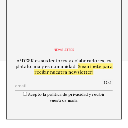
Director de Index Foundation en Estocolmo, comisario de
exposiciones y crítico de arte. Sí, después de Judith Butler se
puede ser varias cosas al mismo tiempo. Piensa que las preguntas
son importantes y que, a veces, preguntar significa señalar.
NEWSLETTER
+ Ver todas las publicaciones del autor/a
A*DESK es sus lectores y colaboradores, es
plataforma y es comunidad.
Suscríbete para
recibir nuestra newsletter!
Acepto la política de privacidad y recibir
vuestros mails.