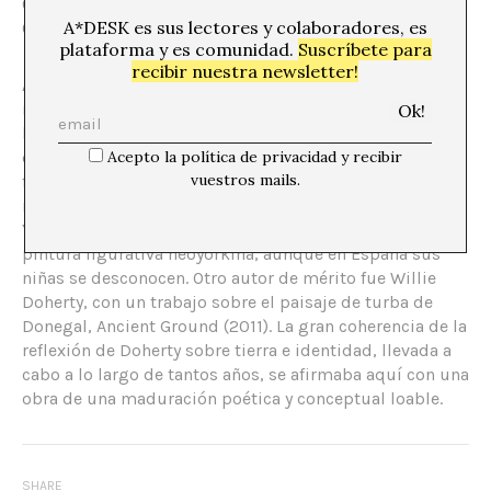
O’Doherty sobre Beckett, más los cuadros de Manuel
A*DESK es sus lectores y colaboradores, es
Ocampo y el intrigante Jorge Tacla.
plataforma y es comunidad.
Suscríbete para
recibir nuestra newsletter!
Algunos creadores se destacaban en otros espacios
museísticos, con muestras monográficas. Por un lado,
los lujosos cuadros de Lisa Yuskavage de lolitas
Acepto la política de privacidad y recibir
deslumbrantes, su colorido difuso y factura experta
vuestros mails.
factores más en su problemática, una provocación al
menos para las ortodoxias moralizantes de la mirada.
Yuskavage se reconoce por haber ayudado a rescatar la
pintura figurativa neoyorkina, aunque en España sus
niñas se desconocen. Otro autor de mérito fue Willie
Doherty, con un trabajo sobre el paisaje de turba de
Donegal, Ancient Ground (2011). La gran coherencia de la
reflexión de Doherty sobre tierra e identidad, llevada a
cabo a lo largo de tantos años, se afirmaba aquí con una
obra de una maduración poética y conceptual loable.
SHARE