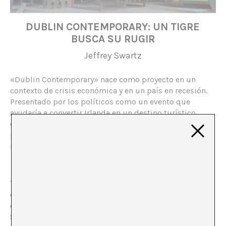
DUBLIN CONTEMPORARY: UN TIGRE
BUSCA SU RUGIR
Jeffrey Swartz
«Dublin Contemporary» nace como proyecto en un
contexto de crisis económica y en un país en recesión.
Presentado por los políticos como un evento que
ayudaría a convertir Irlanda en un destino turístico
cultural, la propuesta ofrecía propuestas de unos 150
participantes en siete localizaciones de la ciudad de
Dublin.
Toda crónica de una bienal de arte se mueve por un
canon de contenidos ya marcados de antemano, por lo
que constituye un género propio de la escritura de arte.
Se supone que el cronista empezará con el contexto de