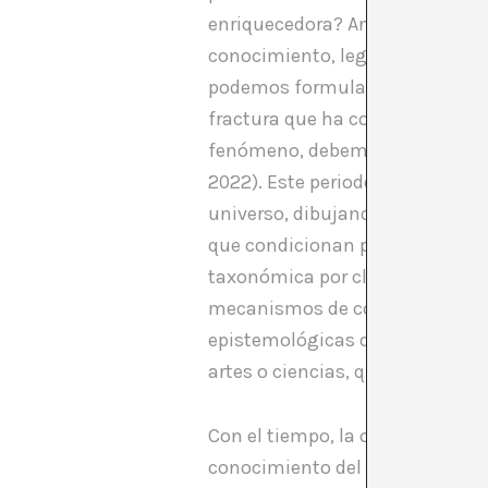
enriquecedora? Ante todo, es imp
conocimiento, legitimidades y 
podemos formular ante situacion
fractura que ha contribuido a ge
fenómeno, debemos entender su 
2022). Este periodo, que se inic
universo, dibujando desde la i
que condicionan profundamente
taxonómica por clasificar y ca
mecanismos de control, sino que
epistemológicas que hoy determ
artes o ciencias, que surgiero
Con el tiempo, la ciencia comen
conocimiento del mundo. Ya a fin