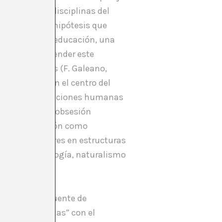
 categorías, disciplinas del
sino también hipótesis que
n entre arte y educación, una
ad. Para comprender este
icas actuales (F. Galeano,
l ser humano en el centro del
to y de las relaciones humanas
étodo, con su obsesión
dos de aprobación como
ntalizado saberes en estructuras
inas como biología, naturalismo
eligión como fuente de
término “ciencias” con el