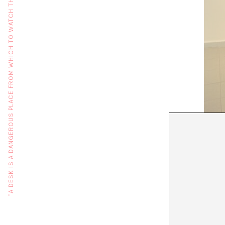
"A DESK IS A DANGEROUS PLACE FROM WHICH TO WATCH THE WORLD" (JOHN LE CARRÉ)
ME