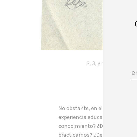
1.Archivo
2, 3, y 4. Archivo E
5.Archivo E:
No obstante, en el ámbito cultur
experiencia educativa y el desa
conocimiento? ¿De dónde surge 
practicarnos? ¿Debemos abrazar 