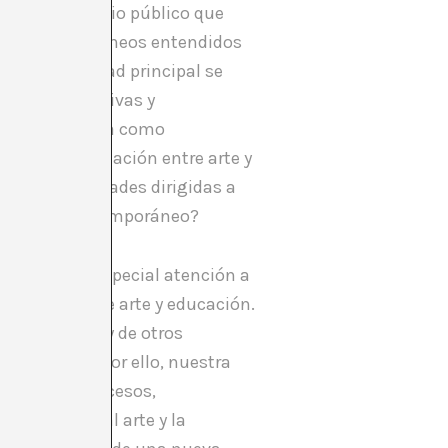
ntad de servicio público que
ivos contemporáneos entendidos
 y su actividad principal se
icas colaborativas y
ión. EART opera como
 la experimentación entre arte y
ral y actividades dirigidas a
ión y arte contemporáneo?
ísticos, con especial atención a
relación entre arte y educación.
uestro centro y de otros
a artística. Por ello, nuestra
ilizar los procesos,
ón en torno al arte y la