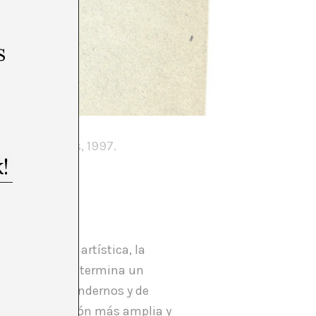
s
oni, 1997.
nès del Vallès, 1997.
rtorell, 1998
r la práctica artística, la
ciarlas? ¿Qué determina un
neras de entendernos y de
nstruir una visión más amplia y