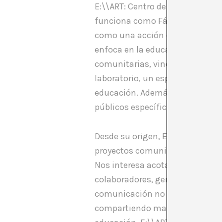
E:\\ART: Centro de mediación, 
funciona como Fábrica de Creaci
como una acción educativa para 
enfoca en la educación formal y 
comunitarias, vinculando arte,
laboratorio, un espacio de ensa
educación. Además, desarrolla u
públicos específicos. Sin emba
Desde su origen, E:\\ART ha trab
proyectos comunitarios, interge
Nos interesa acotar y enmarcar p
colaboradores, generando un esce
comunicación no solo busca difu
compartiendo materiales que per