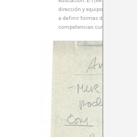
educación. E:\\ART, lleva dos a
dirección y equipo. En este pr
a definir formas de mediación 
competencias curriculares media