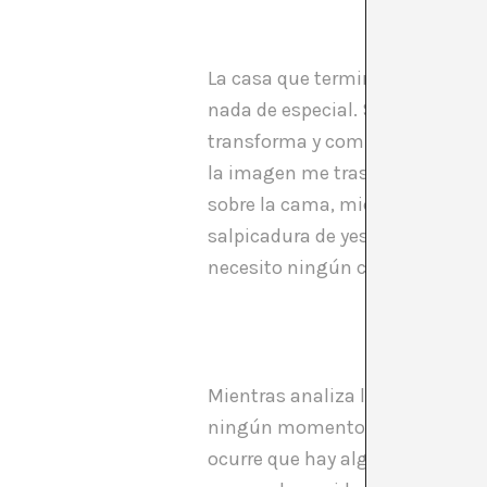
La casa que terminé comprando
nada de especial. Sin embargo, 
transforma y comienza a vibrar c
la imagen me traslada a una di
sobre la cama, mientras observo
salpicadura de yeso en la junta 
necesito ningún cuerpo sobre m
Mientras analiza la serie
How to
ningún momento. Por supuesto, 
ocurre que hay algo en esos espa