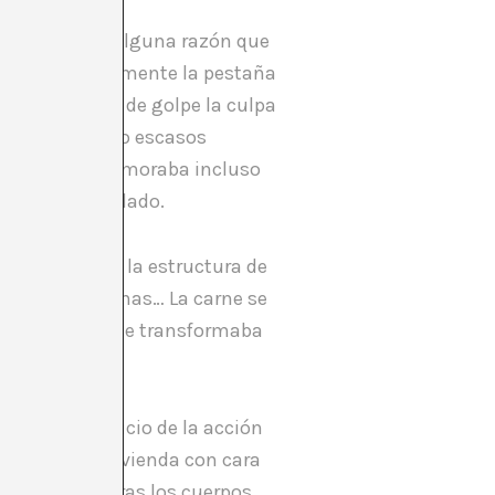
el vídeo–. Por alguna razón que
errar inmediatamente la pestaña
entos llegaba de golpe la culpa
e había deseado escasos
ocasiones me demoraba incluso
rar para otro lado.
e las paredes, la estructura de
do de las cortinas… La carne se
ondo. La casa se transformaba
también al inicio de la acción
traba en la vivienda con cara
dificio, mientras los cuerpos