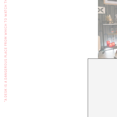
"A DESK IS A DANGEROUS PLACE FROM WHICH TO WATCH THE WORLD" (JOHN LE CARRÉ)