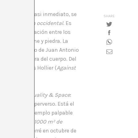
cer. De modo casi inmediato, se
SHARE
 la civilización occidental
. Es
ensar en la relación entre los
o eterno. Carne y piedra. La
 busca el libro de Juan Antonio
a como metáfora del cuerpo. Del
mbién en Denis Hollier (
Against
edición de
Sexuality & Space
:
re el espacio perverso. Está el
rnotopía
, el ejemplo palpable
 el catálogo de
1000 m² de
aters y
Rosa Ferré en octubre de