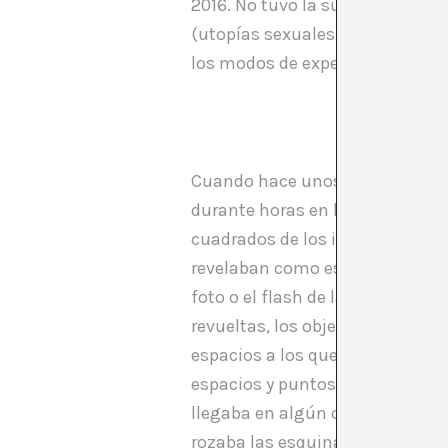
2016. No tuvo la suerte de verla,
(utopías sexuales, refugios lib
los modos de experimentar deseo
Cuando hace unos años cambié d
durante horas en busca del hoga
cuadrados de los inmuebles, rá
revelaban como espacios de dese
foto o el flash de la cámara en 
revueltas, los objetos sobre la 
espacios a los que yo me había a
espacios y puntos de vista sem
llegaba en algún caso a visitar 
rozaba las esquinas o acariciaba