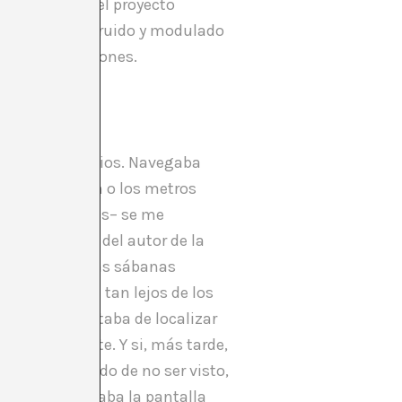
jes temáticos del proyecto
ectura ha construido y modulado
y genera emociones.
les inmobiliarios. Navegaba
s, la ubicación o los metros
s aún habitadas– se me
 las sombras del autor de la
–el desorden, las sábanas
ndo no estaban tan lejos de los
 Pornhub y trataba de localizar
s mentalmente. Y si, más tarde,
cer y, tratando de no ser visto,
ltaba. Necesitaba la pantalla