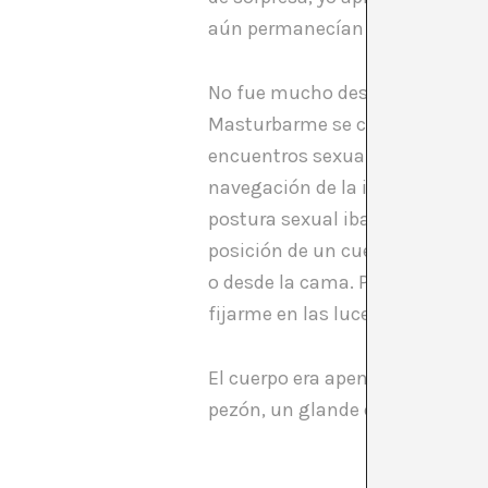
aún permanecían vestidos.
No fue mucho después cuando la
Masturbarme se convirtió enton
encuentros sexuales. Pasaba hac
navegación de la imagen hasta 
postura sexual iba asociada a u
posición de un cuerpo a horcaja
o desde la cama. Prefería el s
fijarme en las luces, las moldu
El cuerpo era apenas un velo de
pezón, un glande o el movimien