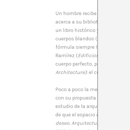
Un hombre recibe la propuesta d
acerca a su biblioteca y acude 
un libro histórico y tal vez no s
cuerpos blandos (humanos) y los 
fórmula siempre le ha evocado 
Ramírez (
Edificios-cuerpo
) y p
cuerpo perfecto, pero también de
Architecture)
: el cuerpo abiert
Poco a poco la mesa se le llena 
con su propuesta sobre el voyeur
estudio de la arquitectura de l
de que el espacio arquitectónico
deseo. Arquitectura y sexualid