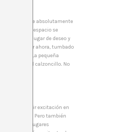
na que no tiene absolutamente
a pantalla, el espacio se
te todo en un lugar de deseo y
puedo comprobar ahora, tumbado
el dormitorio. La pequeña
 erección en el calzoncillo. No
e no logra sentir excitación en
e muestra allí. Pero también
l placer. Son lugares