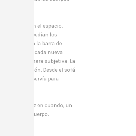
é del todo en el espacio.
en las que sucedían los
espacio. Movía la barra de
sciente de que cada nueva
cowgirl
en cámara subjetiva. La
da la habitación. Desde el sofá
cama solo me servía para
 Solo muy de vez en cuando, un
regresaba al cuerpo.