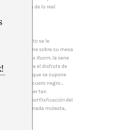
suplementaria de lo real.
s
ectura y el texto se le
os libros que tiene sobre su mesa
 to Build a Sex Room
, la serie
 perfecta para el disfrute de
os clichés de lo que se supone
amas redondas, cuero negro…
 room
pudiera ser tan
curas.” Es la
netflixficación
del
co. Nada duele, nada molesta,
ho años.