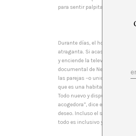
para sentir palpitar el deseo. L
Durante días, el hombre trata de 
atraganta. Si acaso, el hombre es
y enciende la televisión buscand
documental de Netflix en la que 
las parejas –o unidades de convi
que es una habitación sexual: t
Todo nuevo y dispuesto para la 
acogedora”, dice en algún mome
deseo. Incluso el sado es suave
todo es inclusivo y agradable. E