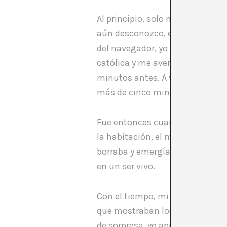
Al principio, solo me sucedía d
aún desconozco, en ese instante
del navegador, yo empecé a dej
católica y me avergonzaba cont
minutos antes. A veces apenas 
más de cinco minutos y no sabía
Fue entonces cuando los cuerpos 
la habitación, el mobiliario, lo
borraba y emergía la casa. El e
en un ser vivo.
Con el tiempo, mi atención se e
que mostraban los vídeos. Cuand
de sorpresa, yo aprovechaba el 