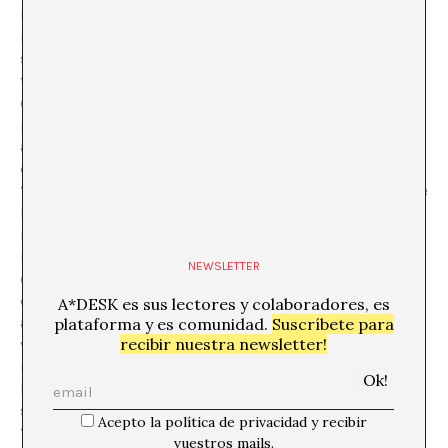
MOC. René Guénon, incansable explorador de los
mundos suprasensibles y estricto estudioso del
simbolismo primordial y esotérico común a todas las
tradiciones. De gran importancia histórica son sus
estudios publicados en artículos o libros hacia la
primera mitad del siglo XX, sobre todo por haber
acotado con gran rigor y perspicacia una ciencia que
desgraciadamente muchas veces es tomada por
“charlatenirsmo” y la ambigüedad de los vendedores de
bagatelas. A mí personalmente me ha influenciado
mucho en el conocimiento de los símbolos eternos y
me ha ayudado a aclararme en toda la cuestión
NEWSLETTER
esotérica. Digamos que su lectura me ha agudizado el
ojo para distinguir lo genuino de lo falaz en estos
A*DESK es sus lectores y colaboradores, es
ámbitos. Más allá de estas cuestiones prácticas en la
plataforma y es comunidad.
Suscríbete para
recibir nuestra newsletter!
vida personal, también ha sido una alta fuente de
inspiración para ‘Coàgul’. Alguno de sus análisis me
han encendido la lucecita para hacer canciones-
símbolo, como las dos canciones de Janitor, que son la
Acepto la política de privacidad y recibir
‘Mano de la Justicia’ y la ‘Mano de la Bendición’. En este
vuestros mails.