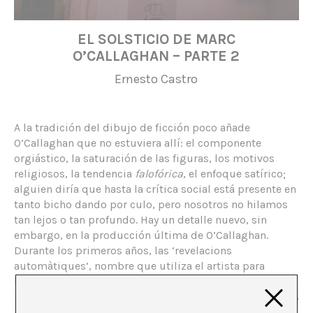
EL SOLSTICIO DE MARC
O’CALLAGHAN – PARTE 2
Ernesto Castro
A la tradición del dibujo de ficción poco añade
O’Callaghan que no estuviera allí: el componente
orgiástico, la saturación de las figuras, los motivos
religiosos, la tendencia
falofórica
, el enfoque satírico;
alguien diría que hasta la crítica social está presente en
tanto bicho dando por culo, pero nosotros no hilamos
tan lejos o tan profundo. Hay un detalle nuevo, sin
embargo, en la producción última de O’Callaghan.
Durante los primeros años, las ‘revelacions
automàtiques’, nombre que utiliza el artista para
hablar de sus dibujos, pudieron aspirar a ser
hypes
o
memes
de la blogosfera; la inclusión reciente de figuras
geométricas, por el contrario, aleja su creación de los