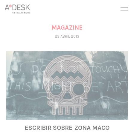
crees también en A*DESK seguimos necesitándote para poder
seguir adelante. Ahora puedes participar del proyecto y
apoyarlo.
MAGAZINE
23 ABRIL 2013
ESCRIBIR SOBRE ZONA MACO