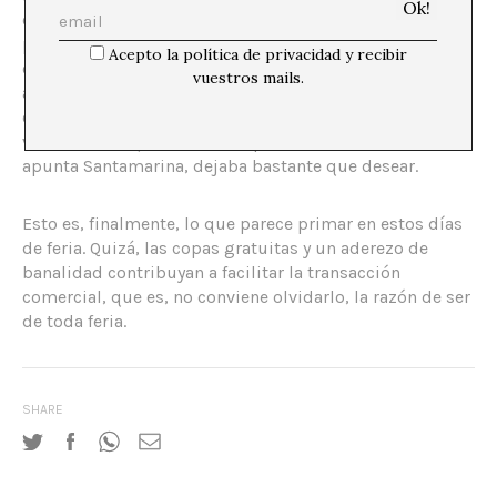
coincidir sus inauguraciones con las fechas de la feria
para obtener cierta visibilidad internacional. Según él,
Acepto la política de privacidad y recibir
existe el riesgo de que todos estos esfuerzos terminen
vuestros mails.
anulados y fagocitados por el desbordamiento de
eventos como desayunos, inauguraciones o fiestas
varias, en las que la música, por cierto, como bien
apunta Santamarina, dejaba bastante que desear.
Esto es, finalmente, lo que parece primar en estos días
de feria. Quizá, las copas gratuitas y un aderezo de
banalidad contribuyan a facilitar la transacción
comercial, que es, no conviene olvidarlo, la razón de ser
de toda feria.
SHARE