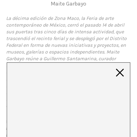
Maite Garbayo
La décima edición de Zona Maco, la Feria de arte
contemporáneo de México, cerró el pasado 14 de abril
sus puertas tras cinco días de intensa actividad, que
trascendió el recinto ferial y se desplegó por el Distrito
Federal en forma de nuevas iniciativas y proyectos, en
museos, galerías o espacios independientes. Maite
Garbayo reúne a Guillermo Santamarina, curador
independiente, artista y director del MUCA Roma; Paola
Santoscoy, curadora y actual directora del Museo
Experimental el Eco en la ciudad de México; Daniel
Montero, crítico de arte y responsable de Campus
Expandido (MUAC) y a Jorge Satorre, artista, para
recabar sus opiniones sobre la feria. Esto es lo que nos
cuenta.
En general, escribir sobre una feria no resulta en
absoluto excitante. A no ser que se realice un profundo
análisis crítico de las particularidades sociales,