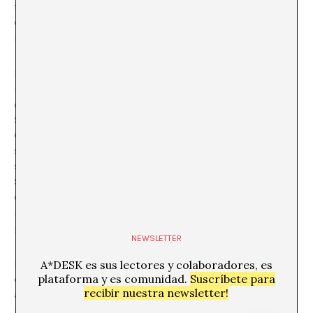
torno a la feria adquiera cada vez mayor relevancia, y
que el tiempo y el espacio de los sujetos y las
instituciones se pongan al servicio de Maco.
Las opiniones, en general, coinciden en señalar la
necesidad de pensar alternativas que propicien el
encuentro y el debate desde otros lugares. Ya existe el
SITAC (Simposio Internacional de Teoría sobre Arte
Contemporáneo), cuya XI edición tendrá lugar en
septiembre, pero una Bienal Internacional es algo que
se viene planteando, y que en opinión de Guillermo
Santamarina, debería partir de un proceso de análisis
que obstaculice la posibilidad de terminar sirviendo a
intereses particulares o a las especulaciones del
partido político en el poder.
NEWSLETTER
Para Jorge Satorre es absurdo pretender que la
A*DESK es sus lectores y colaboradores, es
plataforma y es comunidad.
Suscríbete para
celebración de una feria pueda ofrecernos contenido,
recibir nuestra newsletter!
aunque es obvio que se muestran algunos trabajos
interesantes y que las instituciones de la ciudad hacen