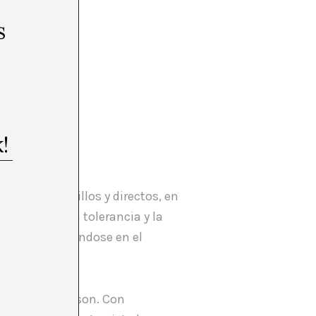
s
mentos sencillos y directos, en
a amistad, la tolerancia y la
 y diversificándose en el
res también lo son. Con