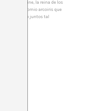
imonio; Marceline, la reina de los
oiris, un unicornio arcoiris que
es se han visto juntos tal