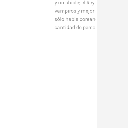
y un chicle; el Rey del Hielo que
vampiros y mejor amiga de Finn, 
sólo habla coreano, mascota de l
cantidad de personajes freakies