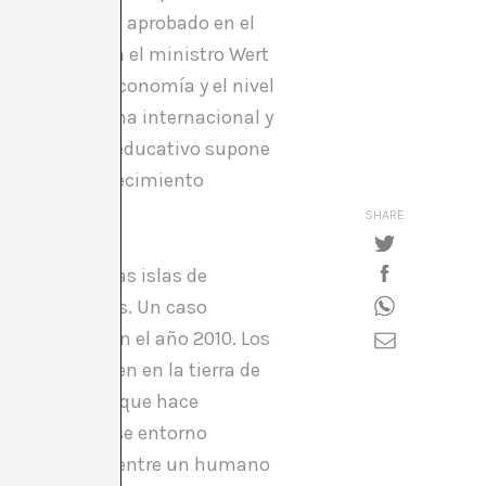
va), que ya fue aprobado en el
embre presenta el ministro Wert
vidad de la economía y el nivel
xito en la arena internacional y
os en el ámbito educativo supone
uesta por el crecimiento
os.
SHARE
ntramos algunas islas de
ara los adultos. Un caso
ue se inició en el año 2010. Los
e. Ambos viven en la tierra de
algún episodio que hace
ensión. Por ese entorno
le, un híbrido entre un humano