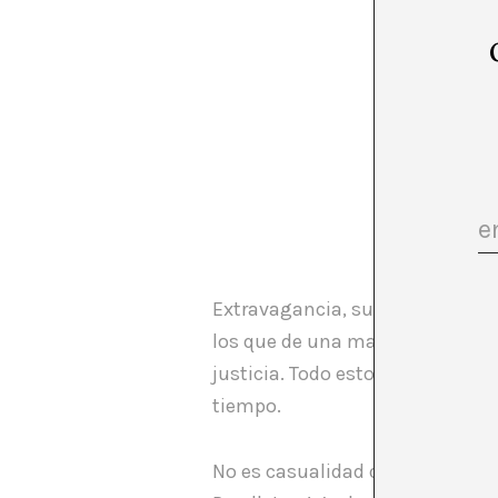
Extravagancia, surrealismo y u
los que de una manera totalment
justicia. Todo esto se engloba
tiempo.
No es casualidad que la serie, y