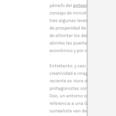
párrafo del
anteproyecto de la 
consejo de ministros del pasado
tras algunas leves modificacion
de prosperidad de un país. Su n
de afrontar los desafíos que se 
abrirles las puertas a puestos d
económico y por conseguir vent
Entretanto, y casi donde menos 
creatividad e imaginación que 
reciente es
Hora de Aventuras
,
protagonistas son Finn, un niño
Ooo, un entorno surrealista qu
referencia a una Guerra de los
surrealista van desfilando per