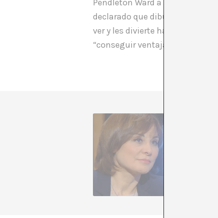
Pendleton Ward a la cabeza, dib
declarado que dibujan pensando e
ver y les divierte hacer. Cierta
“conseguir ventajas competitiv
A Montse
relación
el comis
pensamie
cuestion
www.mon
+ Ver to