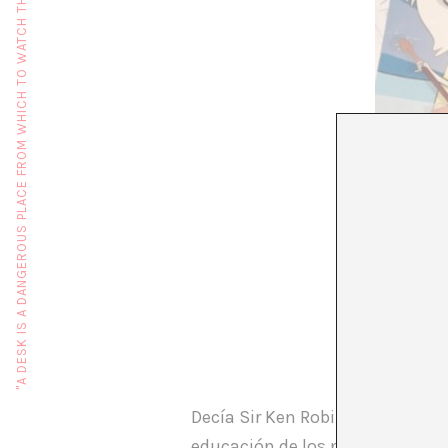
"A DESK IS A DANGEROUS PLACE FROM WHICH TO WATCH THE WORLD" (JOHN LE CARRÉ)
Decía Sir Ken Robinson en una c
educación de los niños, que es 