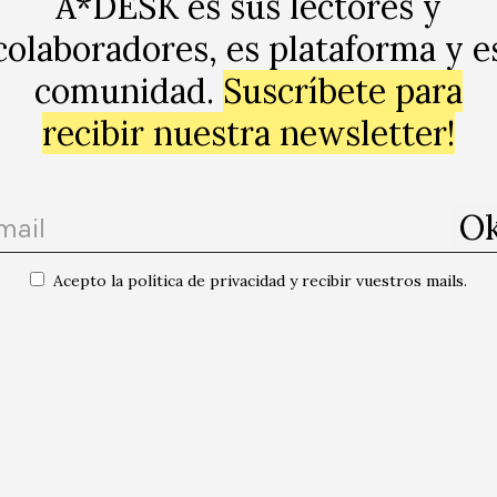
A*DESK es sus lectores y
colaboradores, es plataforma y e
comunidad.
Suscríbete para
recibir nuestra newsletter!
Acepto la política de privacidad y recibir vuestros mails.
n humor absurdo son los hilos conductores de unos argu
e idiosincrática y nada naïf predominan valores como l
 en un macrocontexto más complejo que va evolucionando
a de culto, tenga un cierto aire indie, porque sus creado