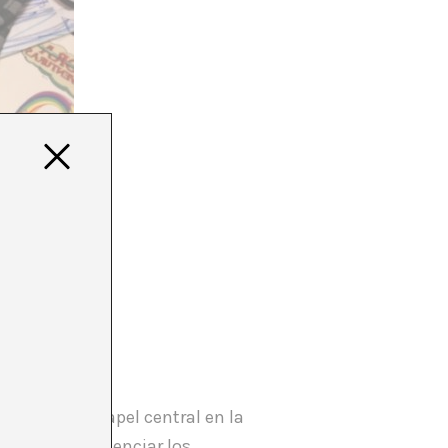
ía tener un papel central en la
escubrir y potenciar los