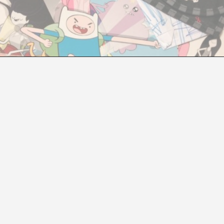
ISLAS DE LIBERTAD
Montse Badia
élebre presentación en TEDTalks que la creatividad deber
fundamental estimular la creatividad y la imaginación, d