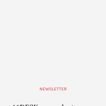
 sería el malo de la serie, y está obsesionado con el matr
que tiene mil años y se alimenta del color rojo; Lady Arc
a princesa Chile y novia de Jake, entre otros. Pocas vec
 y ambivalentes.
NEWSLETTER