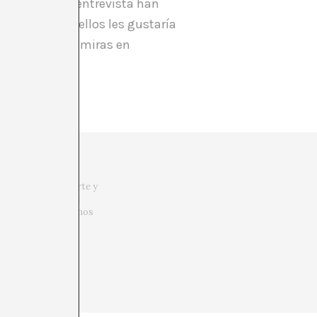
 y, en alguna entrevista han
aquello que a ellos les gustaría
so que pone sus miras en
 viajar, entrar en
o. La crítica de arte y
en la necesidad del
 ¿Cómo si no podremos