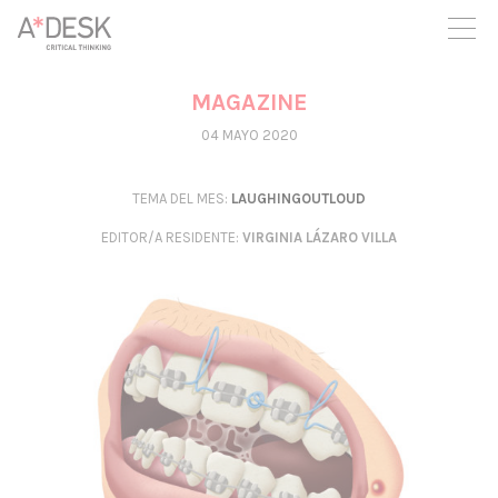
crees también en A*DESK seguimos necesitándote para poder
seguir adelante. Ahora puedes participar del proyecto y
apoyarlo.
MAGAZINE
04 MAYO 2020
TEMA DEL MES:
LAUGHINGOUTLOUD
EDITOR/A RESIDENTE
:
VIRGINIA LÁZARO VILLA