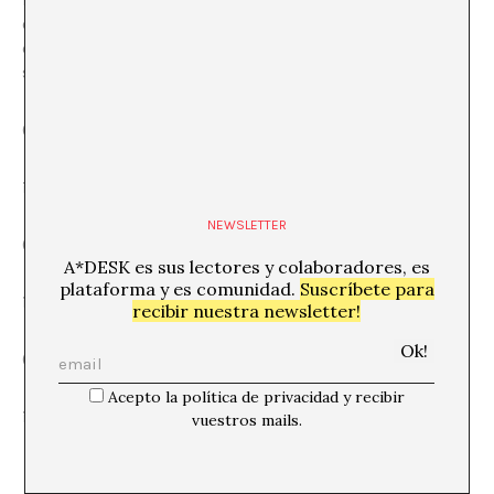
cautelosa lo que sucede fuera de su casa, pero sin salir
del vano de la puerta, se sobrecierra tres veces las
solapas de la bata:
(Cierre bata)
¡LOL!
NEWSLETTER
(Cierre bata)
A*DESK es sus lectores y colaboradores, es
plataforma y es comunidad.
Suscríbete para
¡LOL!
recibir nuestra newsletter!
(Cierre bata)
Acepto la política de privacidad y recibir
¡LOL!
vuestros mails.