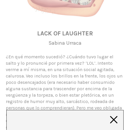
LACK OF LAUGHTER
Sabina Urraca
¿En qué momento sucedió? ¿Cuándo tuvo lugar el
salto y lo pronuncié por primera vez? ‘LOL’. Intento
verme a mí misma, en una situación social agitada,
calurosa. Veo incluso los brillos en la frente, los ojos un
poco desencajados (era necesario haber consumido
alguna sustancia para trascender por encima de la
vergüenza y la torpeza, o bien estar pletórica, en un
registro de humor muy alto, sarcástico, rodeada de
personas que lo comprendieran). Pero me veo obligada
a tachar el recuerdo. Rebobino. Desengancho la cola de
cinta de la ficción, tal y como me enseñaron a los 18
años en el cineclub, y engancho el rollo de la realidad.